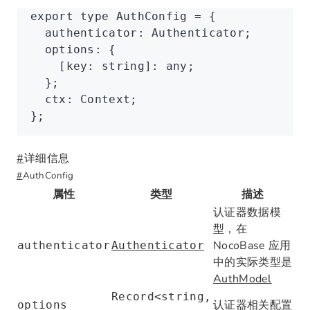
export
 type
 AuthConfig
 =
 {
  authenticator
:
 Authenticator
;
  options
:
 {
    [key
:
 string
]
:
 any
;
  };
  ctx
:
 Context
;
};
#
详细信息
#
AuthConfig
属性
类型
描述
认证器数据模
型，在
NocoBase 应用
authenticator
Authenticator
中的实际类型是
AuthModel
Record<string,
认证器相关配置
options