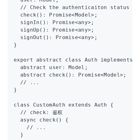
  // Check the authenticaiton status an
  check
()
:
 Promise
<
Model
>;
  signIn
()
:
 Promise
<
any
>;
  signUp
()
:
 Promise
<
any
>;
  signOut
()
:
 Promise
<
any
>;
}
export
 abstract
 class
 Auth
 implements
 I
  abstract
 user
:
 Model
;
  abstract
 check
()
:
 Promise
<
Model
>;
  // ...
}
class
 CustomAuth
 extends
 Auth
 {
  // check: 鉴权
  async
 check
() {
    // ...
  }