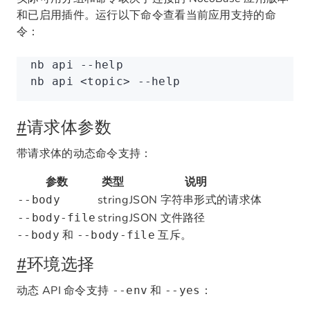
和已启用插件。运行以下命令查看当前应用支持的命
令：
nb
 api
 --help
nb
 api
 <
topi
c
>
 --help
#
请求体参数
带请求体的动态命令支持：
参数
类型
说明
string
JSON 字符串形式的请求体
--body
string
JSON 文件路径
--body-file
和
互斥。
--body
--body-file
#
环境选择
动态 API 命令支持
和
：
--env
--yes