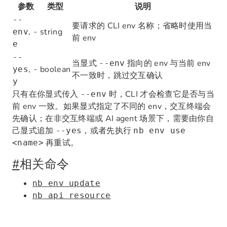
参数
类型
说明
--
要请求的 CLI env 名称；省略时使用当
,
string
env
-
前 env
e
--
当显式
指向的 env 与当前 env
--env
,
boolean
yes
-
不一致时，跳过交互确认
y
只有在你显式传入
时，CLI 才会检查它是否与当
--env
前 env 一致。如果显式指定了不同的 env，交互终端会
先确认；在非交互终端或 AI agent 场景下，需要由你自
己显式追加
，或者先执行
--yes
nb env use
再重试。
<name>
#
相关命令
nb env update
nb api resource