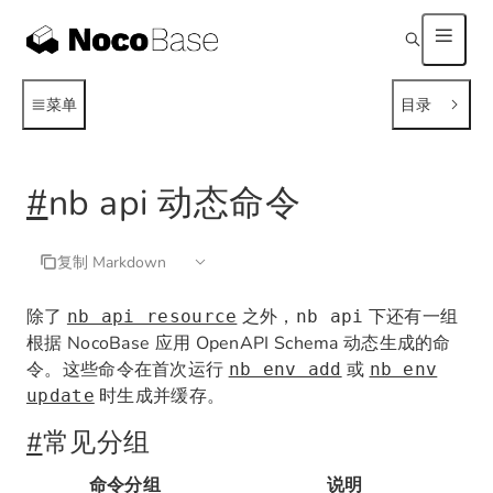
菜单
目录
#
nb api 动态命令
复制 Markdown
除了
之外，
下还有一组
nb api resource
nb api
根据 NocoBase 应用 OpenAPI Schema 动态生成的命
令。这些命令在首次运行
或
nb env add
nb env
时生成并缓存。
update
#
常见分组
命令分组
说明