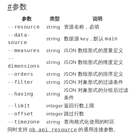
#
参数
参数
类型
说明
string
资源名称，必填
--resource
--data-
string
数据源 key，默认
main
source
string
JSON 数组形式的度量定义
--measures
--
string
JSON 数组形式的维度定义
dimensions
string
JSON 数组形式的排序定义
--orders
string
JSON 对象形式的过滤条件
--filter
JSON 对象形式的分组后过滤
string
--having
条件
integer
返回行数上限
--limit
integer
跳过行数
--offset
string
查询格式化使用的时区
--timezone
同时支持
的通用连接参数。
nb api resource