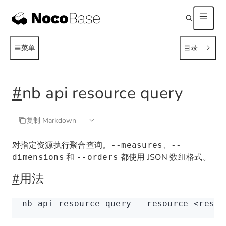
菜单
目录
#
nb api resource query
复制 Markdown
对指定资源执行聚合查询。
、
--measures
--
和
都使用 JSON 数组格式。
dimensions
--orders
#
用法
nb
 api
 resource
 query
 --resource
 <
resou