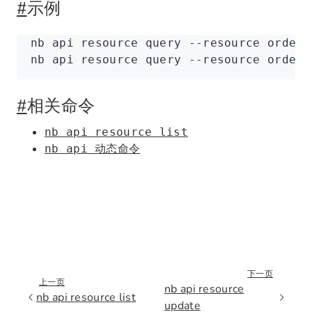
#
示例
nb
 api
 resource
 query
 --resource
 orders
nb
 api
 resource
 query
 --resource
 orders
#
相关命令
nb api resource list
nb api 动态命令
下一页
上一页
nb api resource
nb api resource list
update