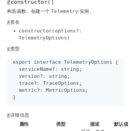
#
constructor()
构造函数，创建一个
实例。
Telemetry
#
签名
constructor(options?:
TelemetryOptions)
#
类型
export
 interface
 TelemetryOptions
 {
  serviceName
?:
 string
;
  version
?:
 string
;
  trace
?:
 TraceOptions
;
  metric
?:
 MetricOptions
;
}
#
详细信息
属性
类型
描述
默认值