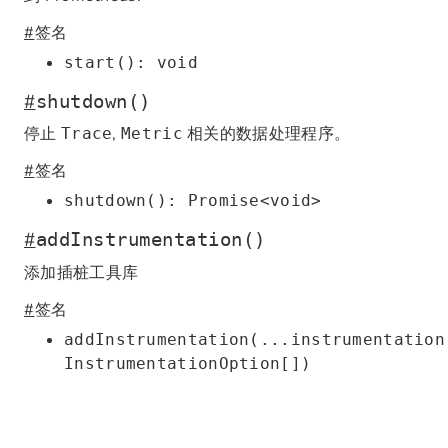
#
签名
start(): void
#
shutdown()
停止
,
相关的数据处理程序。
Trace
Metric
#
签名
shutdown(): Promise<void>
#
addInstrumentation()
添加插桩工具库
#
签名
addInstrumentation(...instrumentation
InstrumentationOption[])