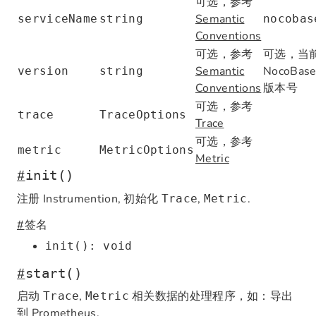
可选，参考
Semantic
serviceName
string
nocobas
Conventions
可选，参考
可选，当
Semantic
NocoBas
version
string
Conventions
版本号
可选，参考
trace
TraceOptions
Trace
可选，参考
metric
MetricOptions
Metric
#
init()
注册 Instrumention, 初始化
,
.
Trace
Metric
#
签名
init(): void
#
start()
启动
,
相关数据的处理程序，如：导出
Trace
Metric
到 Prometheus.