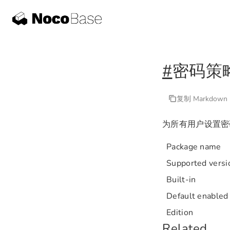
#
密码策
复制 Markdown
为所有用户设置密
Package name
Supported versi
Built-in
Default enabled
Edition
Related