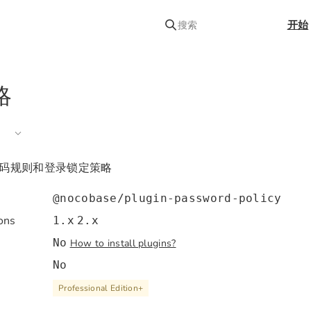
开始
搜索
略
码规则和登录锁定策略
@nocobase/plugin-password-policy
ons
1.x
2.x
No
How to install plugins?
No
Professional Edition
+