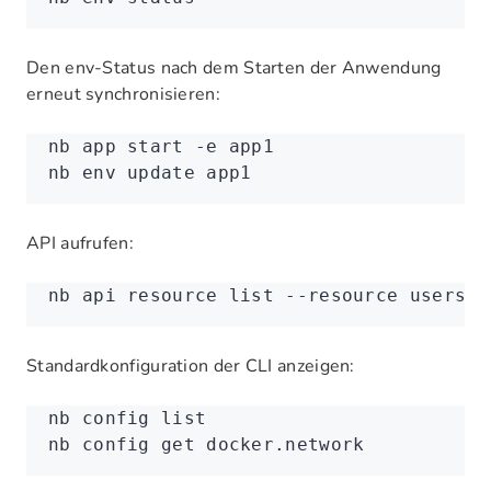
Den env-Status nach dem Starten der Anwendung
erneut synchronisieren:
nb
 app
 start
 -e
 app1
nb
 env
 update
 app1
API aufrufen:
nb
 api
 resource
 list
 --resource
 users
 -
Standardkonfiguration der CLI anzeigen:
nb
 config
 list
nb
 config
 get
 docker.network