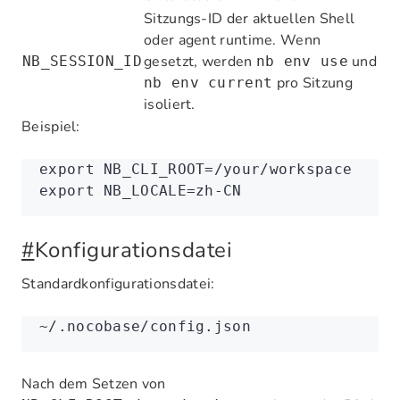
Sitzungs-ID der aktuellen Shell
oder agent runtime. Wenn
gesetzt, werden
und
NB_SESSION_ID
nb env use
pro Sitzung
nb env current
isoliert.
Beispiel:
export
 NB_CLI_ROOT
=
/your/workspace
export
 NB_LOCALE
=
zh-CN
#
Konfigurationsdatei
Standardkonfigurationsdatei:
~/.nocobase/config.json
Nach dem Setzen von