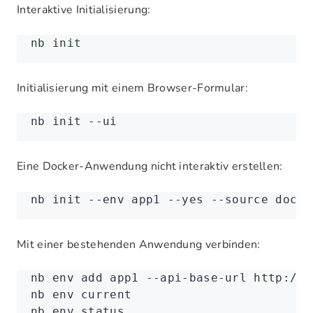
Interaktive Initialisierung:
nb
 init
Initialisierung mit einem Browser-Formular:
nb
 init
 --ui
Eine Docker-Anwendung nicht interaktiv erstellen:
nb
 init
 --env
 app1
 --yes
 --source
 docke
Mit einer bestehenden Anwendung verbinden:
nb
 env
 add
 app1
 --api-base-url
 http://l
nb
 env
 current
nb
 env
 status