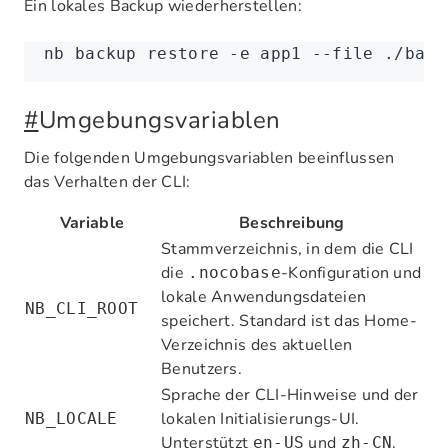
Ein lokales Backup wiederherstellen:
nb
 backup
 restore
 -e
 app1
 --file
 ./back
#
Umgebungsvariablen
Die folgenden Umgebungsvariablen beeinflussen
das Verhalten der CLI:
Variable
Beschreibung
Stammverzeichnis, in dem die CLI
die
-Konfiguration und
.nocobase
lokale Anwendungsdateien
NB_CLI_ROOT
speichert. Standard ist das Home-
Verzeichnis des aktuellen
Benutzers.
Sprache der CLI-Hinweise und der
lokalen Initialisierungs-UI.
NB_LOCALE
Unterstützt
und
.
en-US
zh-CN