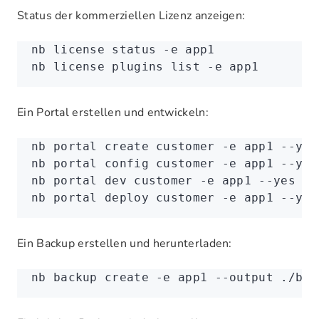
Status der kommerziellen Lizenz anzeigen:
nb
 license
 status
 -e
 app1
nb
 license
 plugins
 list
 -e
 app1
Ein Portal erstellen und entwickeln:
nb
 portal
 create
 customer
 -e
 app1
 --yes
nb
 portal
 config
 customer
 -e
 app1
 --yes
nb
 portal
 dev
 customer
 -e
 app1
 --yes
nb
 portal
 deploy
 customer
 -e
 app1
 --yes
Ein Backup erstellen und herunterladen:
nb
 backup
 create
 -e
 app1
 --output
 ./bac