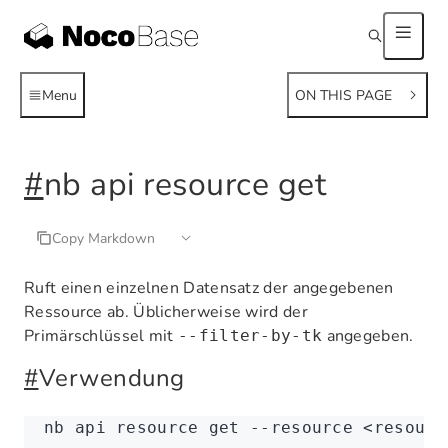
Menu
ON THIS PAGE
#
nb api resource get
Copy Markdown
Ruft einen einzelnen Datensatz der angegebenen
Ressource ab. Üblicherweise wird der
Primärschlüssel mit
angegeben.
--filter-by-tk
#
Verwendung
nb
 api
 resource
 get
 --resource
 <
resourc