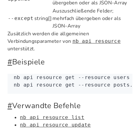
übergeben oder als JSON-Array
Auszuschließende Felder;
string[]
mehrfach übergeben oder als
--except
JSON-Array
Zusätzlich werden die allgemeinen
Verbindungsparameter von
nb api resource
unterstützt.
#
Beispiele
nb
 api
 resource
 get
 --resource
 users
 --
nb
 api
 resource
 get
 --resource
 posts.co
#
Verwandte Befehle
nb api resource list
nb api resource update