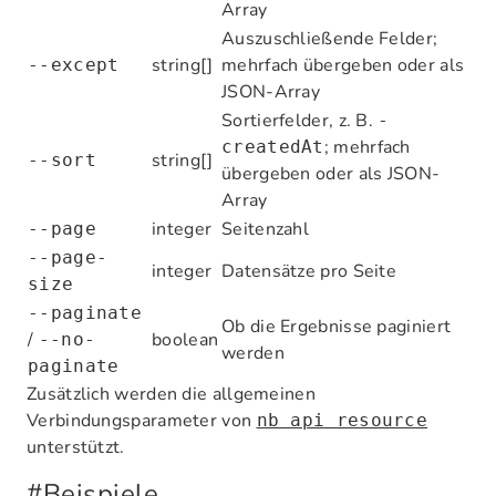
Array
Auszuschließende Felder;
string[]
mehrfach übergeben oder als
--except
JSON-Array
Sortierfelder, z. B.
-
; mehrfach
createdAt
string[]
--sort
übergeben oder als JSON-
Array
integer
Seitenzahl
--page
--page-
integer
Datensätze pro Seite
size
--paginate
Ob die Ergebnisse paginiert
/
boolean
--no-
werden
paginate
Zusätzlich werden die allgemeinen
Verbindungsparameter von
nb api resource
unterstützt.
#
Beispiele