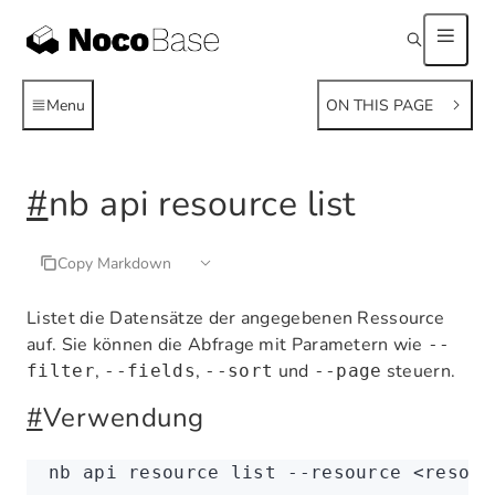
Menu
ON THIS PAGE
#
nb api resource list
Copy Markdown
Listet die Datensätze der angegebenen Ressource
auf. Sie können die Abfrage mit Parametern wie
--
,
,
und
steuern.
filter
--fields
--sort
--page
#
Verwendung
nb
 api
 resource
 list
 --resource
 <
resour