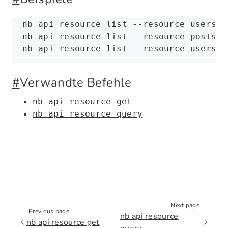
nb
 api
 resource
 list
 --resource
 users
nb
 api
 resource
 list
 --resource
 posts.c
nb
 api
 resource
 list
 --resource
 users
 -
#
Verwandte Befehle
nb api resource get
nb api resource query
Next page
Previous page
nb api resource
nb api resource get