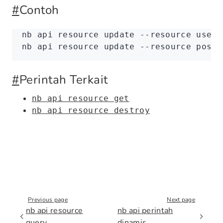
#
Contoh
nb
 api
 resource
 update
 --resource
 users
nb
 api
 resource
 update
 --resource
 posts
#
Perintah Terkait
nb api resource get
nb api resource destroy
Previous page
Next page
nb api resource
nb api perintah
query
dinamis