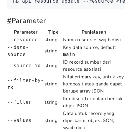
nb
 api
 resource
 update
 --resource
 <
reso
#
Parameter
Parameter
Tipe
Penjelasan
string
Nama resource, wajib diisi
--resource
Key data source, default
--data-
string
source
main
ID record sumber dari
string
--source-id
resource asosiasi
Nilai primary key, untuk key
--filter-by-
string
komposit atau ganda dapat
tk
berupa array JSON
Kondisi filter dalam bentuk
string
--filter
objek JSON
Data untuk record yang
string
diperbarui, objek JSON,
--values
wajib diisi