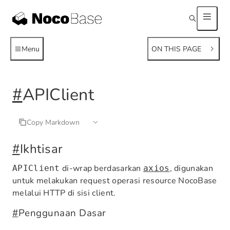
Menu
ON THIS PAGE
#
APIClient
Copy Markdown
#
Ikhtisar
di-wrap berdasarkan
, digunakan
APIClient
axios
untuk melakukan request operasi resource NocoBase
melalui HTTP di sisi client.
#
Penggunaan Dasar