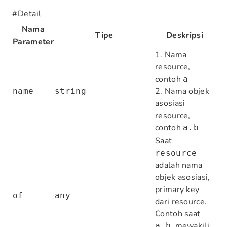
#
Detail
Nama
Tipe
Deskripsi
Parameter
1. Nama
resource,
contoh
a
2. Nama objek
name
string
asosiasi
resource,
contoh
a.b
Saat
resource
adalah nama
objek asosiasi,
primary key
of
any
dari resource.
Contoh saat
, mewakili
a.b