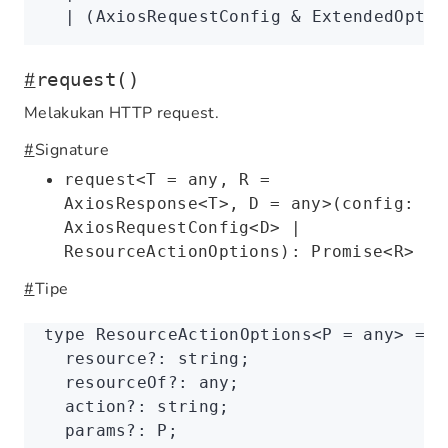
  |
 (
AxiosRequestConfig
 &
 ExtendedOptio
#
request()
Melakukan HTTP request.
#
Signature
request<T = any, R =
AxiosResponse<T>, D = any>(config:
AxiosRequestConfig<D> |
ResourceActionOptions): Promise<R>
#
Tipe
type
 ResourceActionOptions
<
P
 =
 any
> 
=
 {
  resource
?:
 string
;
  resourceOf
?:
 any
;
  action
?:
 string
;
  params
?:
 P
;