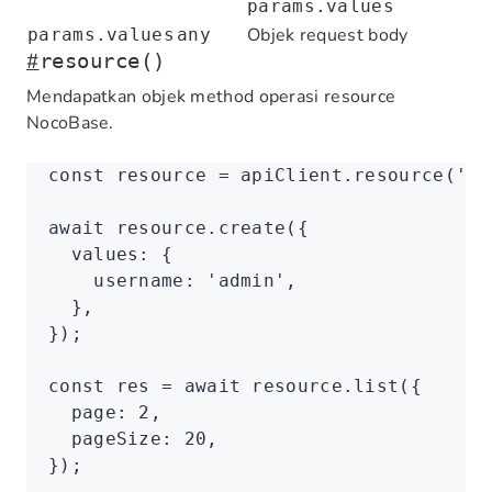
params.values
Objek request body
params.values
any
#
resource()
Mendapatkan objek method operasi resource
NocoBase.
const
 resource
 =
 apiClient
.resource
(
'us
await
 resource
.create
({
  values
:
 {
    username
:
 'admin'
,
  }
,
});
const
 res
 =
 await
 resource
.list
({
  page
:
 2
,
  pageSize
:
 20
,
});