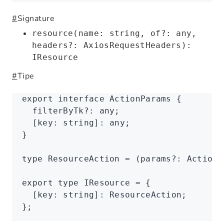
#
Signature
resource(name: string, of?: any,
headers?: AxiosRequestHeaders):
IResource
#
Tipe
export
 interface
 ActionParams
 {
  filterByTk
?:
 any
;
  [key
:
 string
]
:
 any
;
}
type
 ResourceAction
 =
 (params
?:
 ActionP
export
 type
 IResource
 =
 {
  [key
:
 string
]
:
 ResourceAction
;
};