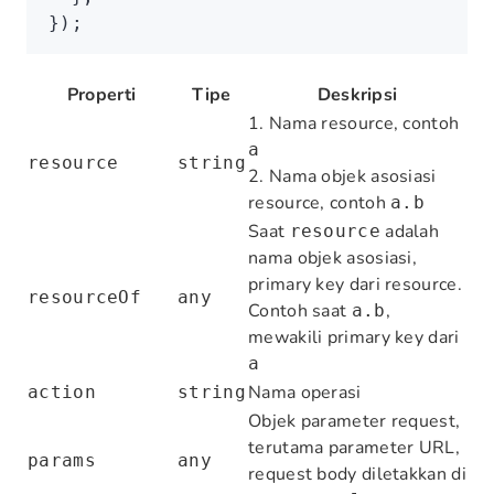
});
Properti
Tipe
Deskripsi
1. Nama resource, contoh
a
resource
string
2. Nama objek asosiasi
resource, contoh
a.b
Saat
adalah
resource
nama objek asosiasi,
primary key dari resource.
resourceOf
any
Contoh saat
,
a.b
mewakili primary key dari
a
Nama operasi
action
string
Objek parameter request,
terutama parameter URL,
params
any
request body diletakkan di