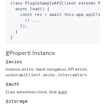
class
 PluginSampleAPIClient
 extends
 Plu
  async
 load
() {
    const
 res
 =
 await
 this
.
app
.
apiClien
      // ...
    });
  }
}
#
Properti Instance
#
axios
Instance
, dapat mengakses API
,
axios
axios
contoh
.
apiClient.axios.interceptors
#
auth
Class autentikasi client, lihat
Auth
.
#
storage