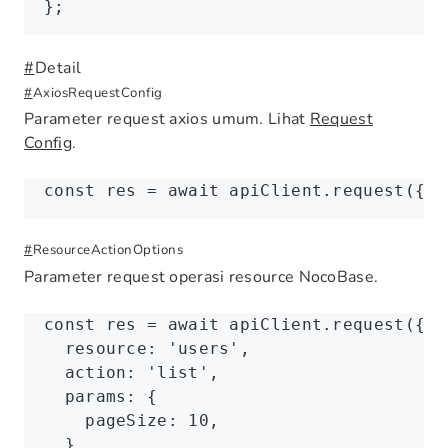
};
#
Detail
#
AxiosRequestConfig
Parameter request axios umum. Lihat
Request
Config
.
const
 res
 =
 await
 apiClient
.request
({ u
#
ResourceActionOptions
Parameter request operasi resource NocoBase.
const
 res
 =
 await
 apiClient
.request
({
  resource
:
 'users'
,
  action
:
 'list'
,
  params
:
 {
    pageSize
:
 10
,
  }
,