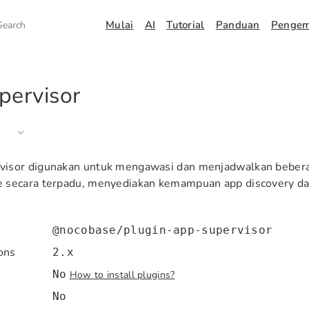
Mulai
AI
Tutorial
Panduan
Penge
Search
pervisor
visor digunakan untuk mengawasi dan menjadwalkan bebera
e secara terpadu, menyediakan kemampuan app discovery 
@nocobase/plugin-app-supervisor
ons
2.x
No
How to install plugins?
No