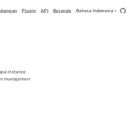
mbangan
Plugin
API
Beranda
Bahasa Indonesia
pa instance
dan manajemen