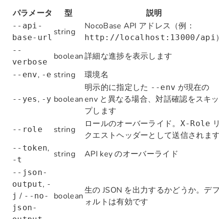
パラメータ
型
説明
NocoBase API アドレス（例：
--api-
string
base-url
http://localhost:13000/api
--
boolean
詳細な進捗を表示します
verbose
,
string
環境名
--env
-e
明示的に指定した
が現在の
--env
,
boolean
env と異なる場合、対話確認をスキ
--yes
-y
プします
ロールのオーバーライド。
X-Role
string
--role
クエストヘッダーとして送信されま
,
--token
string
API key のオーバーライド
-t
--json-
,
output
-
生の JSON を出力するかどうか。デ
/
boolean
j
--no-
ォルトは有効です
json-