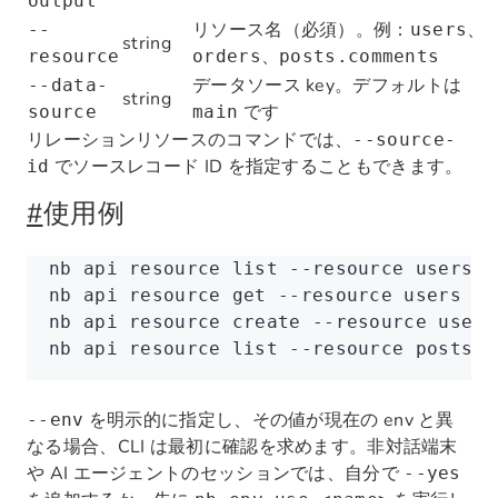
output
リソース名（必須）。例：
、
--
users
string
、
resource
orders
posts.comments
データソース key。デフォルトは
--data-
string
です
source
main
リレーションリソースのコマンドでは、
--source-
でソースレコード ID を指定することもできます。
id
#
使用例
nb
 api
 resource
 list
 --resource
 users
nb
 api
 resource
 get
 --resource
 users
 --
nb
 api
 resource
 create
 --resource
 users
nb
 api
 resource
 list
 --resource
 posts.c
を明示的に指定し、その値が現在の env と異
--env
なる場合、CLI は最初に確認を求めます。非対話端末
や AI エージェントのセッションでは、自分で
--yes