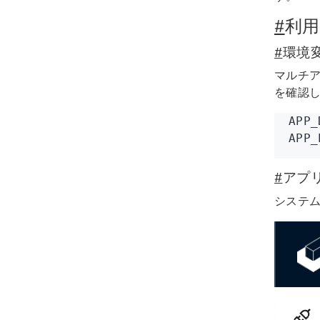
#
利
#
環境
マルチア
を確認
APP_
APP_
#
アプ
システム