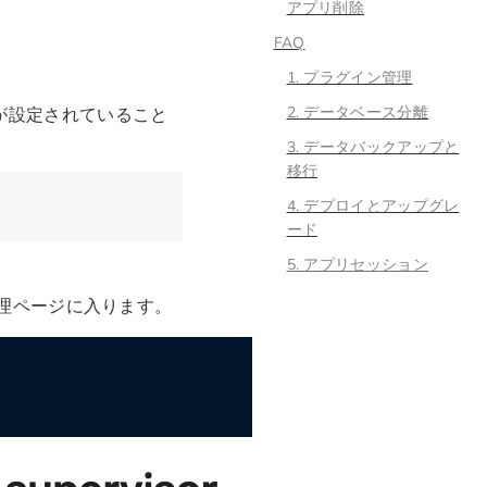
アプリ削除
FAQ
1. プラグイン管理
2. データベース分離
数が設定されていること
3. データバックアップと
移行
4. デプロイとアップグレ
ード
5. アプリセッション
リ管理ページに入ります。