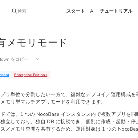
スタート
AI
チュートリアル
検索
有メモリモード
kdown をコピー
visor
Enterprise Edition
+
アプリ単位で分割したい一方で、複雑なデプロイ／運用構成を
有メモリ型マルチアプリモードを利用できます。
ドでは、1 つの NocoBase インスタンス内で複数アプリ
独立しており、独自 DB に接続でき、個別に作成・起動・
ス／メモリ空間を共有するため、運用対象は 1 つの NocoBa