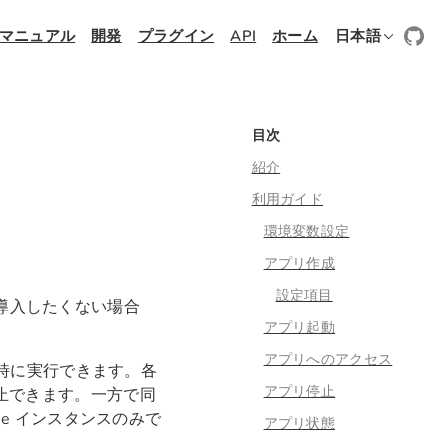
マニュアル
開発
プラグイン
API
ホーム
日本語
目次
紹介
利用ガイド
環境変数設定
アプリ作成
設定項目
導入したくない場合
アプリ起動
アプリへのアクセス
を同時に実行できます。各
アプリ停止
停止できます。一方で同
se インスタンスのみで
アプリ状態