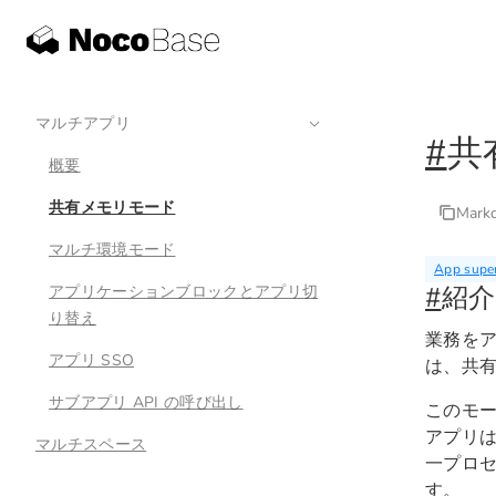
マルチアプリ
#
共
概要
共有メモリモード
Mar
マルチ環境モード
App super
#
紹介
アプリケーションブロックとアプリ切
り替え
業務を
アプリ SSO
は、共
サブアプリ API の呼び出し
このモー
アプリは
マルチスペース
一プロセ
す。