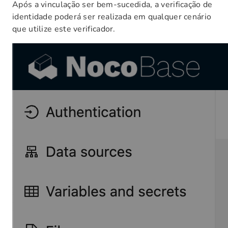
Após a vinculação ser bem-sucedida, a verificação de
identidade poderá ser realizada em qualquer cenário
que utilize este verificador.