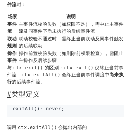
件流
时：
场景
说明
事件
主事件流校验失败（如权限不足），需中止主事件
流
流及同事件下尚未执行的后续事件流
联动
联动校验不通过时，需终止当前联动及同事件触发
规则
的后续联动
操作
操作前置校验失败（如删除前权限检查），需阻止
事件
主操作及后续步骤
与
的区别：
仅终止当前事
ctx.exit()
ctx.exit()
件流；
会终止当前事件调度中
尚未执
ctx.exitAll()
行
的后续事件流。
#
类型定义
exitAll
(): never;
调用
会抛出内部的
ctx.exitAll()