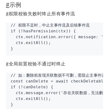
#
示例
#
权限校验失败时终止所有事件流
// 权限不足时，中止主事件流及后续事件流
if
 (
!
hasPermission
(ctx)) {
  ctx
.
notification
.error
({ message
:
 '无
  ctx
.exitAll
();
}
#
全局前置校验不通过时终止
// 如：删除前发现关联数据不可删，需阻止主事件流
const
 canDelete
 =
 await
 checkDeletable
(
if
 (
!
canDelete) {
  ctx
.
message
.error
(
'存在关联数据，无法删除
  ctx
.exitAll
();
}