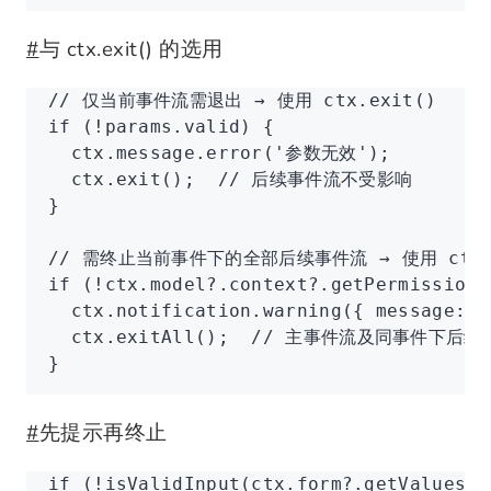
#
与 ctx.exit() 的选用
// 仅当前事件流需退出 → 使用 ctx.exit()
if
 (
!
params
.valid) {
  ctx
.
message
.error
(
'参数无效'
);
  ctx
.exit
();  
// 后续事件流不受影响
}
// 需终止当前事件下的全部后续事件流 → 使用 ctx.e
if
 (
!
ctx
.
model
?.
context
?.getPermission?
  ctx
.
notification
.warning
({ message
:
 
  ctx
.exitAll
();  
// 主事件流及同事件下后续
}
#
先提示再终止
if
 (
!
isValidInput
(
ctx
.
form
?.getValues?.