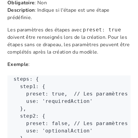
Obligatoire
: Non
Description
: Indique si l'étape est une étape
prédéfinie.
Les paramètres des étapes avec
preset: true
doivent être renseignés lors de la création. Pour les
étapes sans ce drapeau, les paramètres peuvent être
complétés après la création du modèle.
Exemple
:
steps
:
 {
  step1
:
 {
    preset
:
 true
,
  // Les paramètres do
    use
:
 'requiredAction'
  }
,
  step2
:
 {
    preset
:
 false
,
 // Les paramètres pe
    use
:
 'optionalAction'