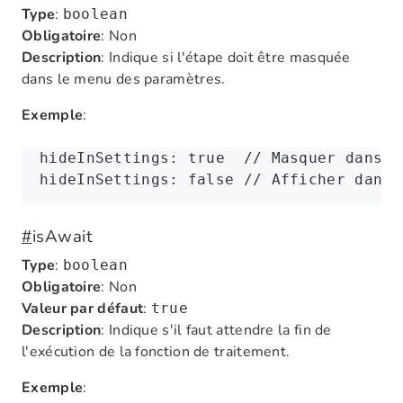
Type
:
boolean
Obligatoire
: Non
Description
: Indique si l'étape doit être masquée
dans le menu des paramètres.
Exemple
:
hideInSettings
:
 true
  // Masquer dans l
hideInSettings
:
 false
 // Afficher dans 
#
isAwait
Type
:
boolean
Obligatoire
: Non
Valeur par défaut
:
true
Description
: Indique s'il faut attendre la fin de
l'exécution de la fonction de traitement.
Exemple
: