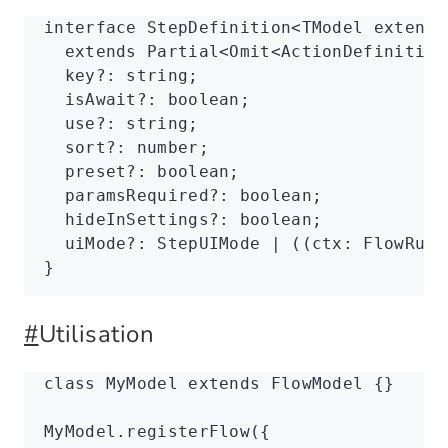
interface
 StepDefinition
<
TModel
 extends
  extends
 Partial
<
Omit
<
ActionDefinition
  key
?:
 string
;
  isAwait
?:
 boolean
;
  use
?:
 string
;
  sort
?:
 number
;
  preset
?:
 boolean
;
  paramsRequired
?:
 boolean
;
  hideInSettings
?:
 boolean
;
  uiMode
?:
 StepUIMode
 |
 ((ctx
:
 FlowRunt
}
#
Utilisation
class
 MyModel
 extends
 FlowModel
 {}
MyModel
.registerFlow
({