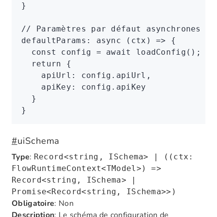
}
// Paramètres par défaut asynchrones
defaultParams
:
 async
 (ctx) 
=>
 {
  const
 config
 =
 await
 loadConfig
();
  return
 {
    apiUrl
:
 config
.apiUrl
,
    apiKey
:
 config
.apiKey
  }
}
#
uiSchema
Type
:
Record<string, ISchema> | ((ctx:
FlowRuntimeContext<TModel>) =>
Record<string, ISchema> |
Promise<Record<string, ISchema>>)
Obligatoire
: Non
Description
: Le schéma de configuration de