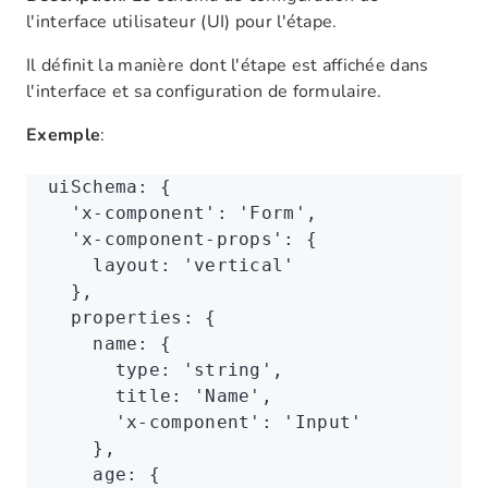
l'interface utilisateur (UI) pour l'étape.
Il définit la manière dont l'étape est affichée dans
l'interface et sa configuration de formulaire.
Exemple
:
uiSchema
:
 {
  'x-component'
: 
'Form'
,
  'x-component-props'
: {
    layout
:
 'vertical'
  }
,
  properties
:
 {
    name
:
 {
      type
:
 'string'
,
      title
:
 'Name'
,
      'x-component'
: 
'Input'
    }
,
    age
:
 {