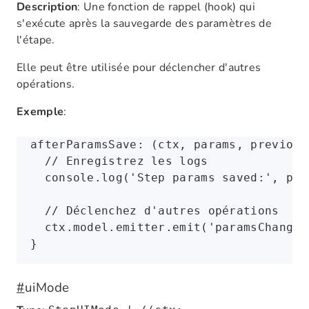
Description
: Une fonction de rappel (hook) qui
s'exécute après la sauvegarde des paramètres de
l'étape.
Elle peut être utilisée pour déclencher d'autres
opérations.
Exemple
:
afterParamsSave
:
 (ctx
,
 params
,
 previous
  // Enregistrez les logs
  console
.log
(
'Step params saved:'
,
 par
  // Déclenchez d'autres opérations
  ctx
.
model
.
emitter
.emit
(
'paramsChanged
}
#
uiMode