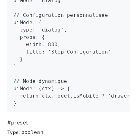
uiMode
:
 'dialog'
// Configuration personnalisée
uiMode
:
 {
  type
:
 'dialog'
,
  props
:
 {
    width
:
 800
,
    title
:
 'Step Configuration'
  }
}
// Mode dynamique
uiMode
:
 (ctx) 
=>
 {
  return
 ctx
.
model
.isMobile 
?
 'drawer'
 
}
#
preset
Type
:
boolean