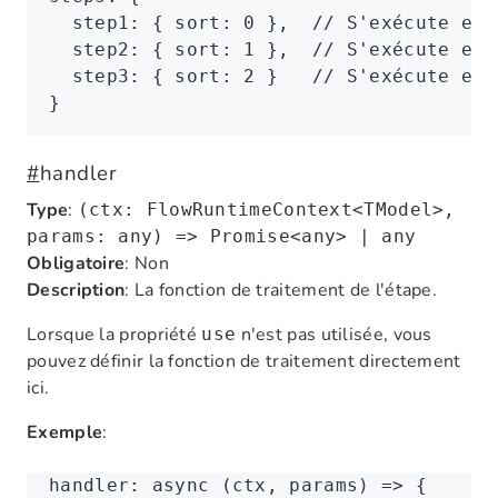
  step1
:
 { sort
:
 0
 }
,
  // S'exécute en 
  step2
:
 { sort
:
 1
 }
,
  // S'exécute ens
  step3
:
 { sort
:
 2
 }   
// S'exécute en 
}
#
handler
Type
:
(ctx: FlowRuntimeContext<TModel>,
params: any) => Promise<any> | any
Obligatoire
: Non
Description
: La fonction de traitement de l'étape.
Lorsque la propriété
n'est pas utilisée, vous
use
pouvez définir la fonction de traitement directement
ici.
Exemple
:
handler
:
 async
 (ctx
,
 params) 
=>
 {