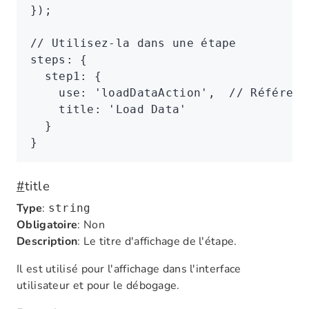
});
// Utilisez-la dans une étape
steps
:
 {
  step1
:
 {
    use
:
 'loadDataAction'
,
  // Référenc
    title
:
 'Load Data'
  }
}
#
title
Type
:
string
Obligatoire
: Non
Description
: Le titre d'affichage de l'étape.
Il est utilisé pour l'affichage dans l'interface
utilisateur et pour le débogage.