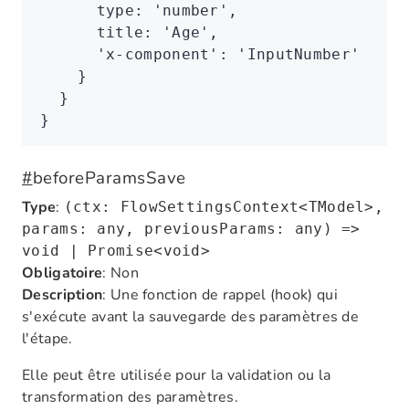
      type
:
 'number'
,
      title
:
 'Age'
,
      'x-component'
: 
'InputNumber'
    }
  }
}
#
beforeParamsSave
Type
:
(ctx: FlowSettingsContext<TModel>,
params: any, previousParams: any) =>
void | Promise<void>
Obligatoire
: Non
Description
: Une fonction de rappel (hook) qui
s'exécute avant la sauvegarde des paramètres de
l'étape.
Elle peut être utilisée pour la validation ou la
transformation des paramètres.