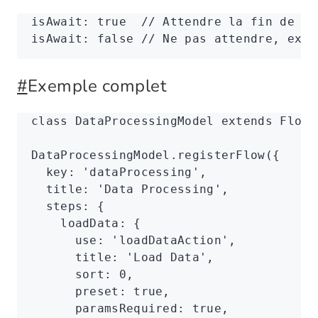
isAwait
:
 true
  // Attendre la fin de la
isAwait
:
 false
 // Ne pas attendre, exéc
#
Exemple complet
class
 DataProcessingModel
 extends
 FlowM
DataProcessingModel
.registerFlow
({
  key
:
 'dataProcessing'
,
  title
:
 'Data Processing'
,
  steps
:
 {
    loadData
:
 {
      use
:
 'loadDataAction'
,
      title
:
 'Load Data'
,
      sort
:
 0
,
      preset
:
 true
,
      paramsRequired
:
 true
,