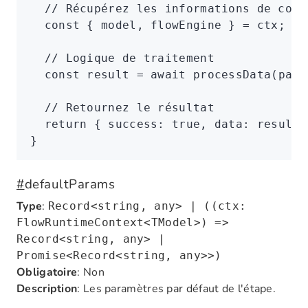
  // Récupérez les informations de cont
  const
 { 
model
,
 flowEngine
 } 
=
 ctx;
  // Logique de traitement
  const
 result
 =
 await
 processData
(para
  // Retournez le résultat
  return
 { success
:
 true
,
 data
:
 result 
}
#
defaultParams
Type
:
Record<string, any> | ((ctx:
FlowRuntimeContext<TModel>) =>
Record<string, any> |
Promise<Record<string, any>>)
Obligatoire
: Non
Description
: Les paramètres par défaut de l'étape.