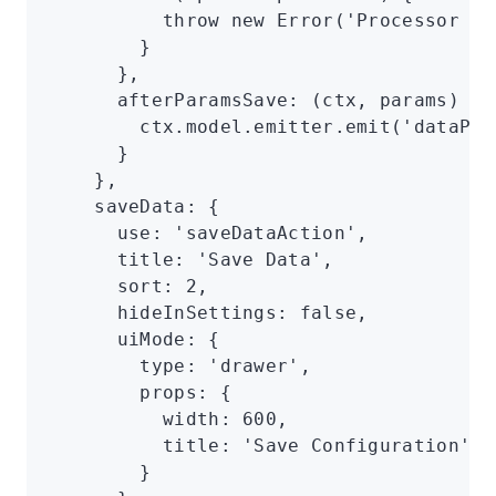
          throw
 new
 Error
(
'Processor is
        }
      }
,
      afterParamsSave
:
 (ctx
,
 params) 
=>
        ctx
.
model
.
emitter
.emit
(
'dataPro
      }
    }
,
    saveData
:
 {
      use
:
 'saveDataAction'
,
      title
:
 'Save Data'
,
      sort
:
 2
,
      hideInSettings
:
 false
,
      uiMode
:
 {
        type
:
 'drawer'
,
        props
:
 {
          width
:
 600
,
          title
:
 'Save Configuration'
        }