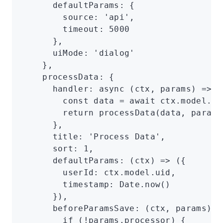
      defaultParams
:
 {
        source
:
 'api'
,
        timeout
:
 5000
      }
,
      uiMode
:
 'dialog'
    }
,
    processData
:
 {
      handler
:
 async
 (ctx
,
 params) 
=>
 {
        const
 data
 =
 await
 ctx
.
model
.ge
        return
 processData
(data
,
 params
      }
,
      title
:
 'Process Data'
,
      sort
:
 1
,
      defaultParams
:
 (ctx) 
=>
 ({
        userId
:
 ctx
.
model
.uid
,
        timestamp
:
 Date
.now
()
      })
,
      beforeParamsSave
:
 (ctx
,
 params) 
=
        if
 (
!
params
.processor) {