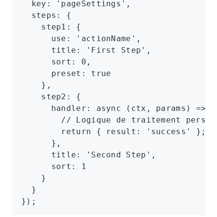
  key
:
 'pageSettings'
,
  steps
:
 {
    step1
:
 {
      use
:
 'actionName'
,
      title
:
 'First Step'
,
      sort
:
 0
,
      preset
:
 true
    }
,
    step2
:
 {
      handler
:
 async
 (ctx
,
 params) 
=>
 {
        // Logique de traitement person
        return
 { result
:
 'success'
 };
      }
,
      title
:
 'Second Step'
,
      sort
:
 1
    }
  }
});