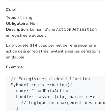
#
use
Type
:
string
Obligatoire
: Non
Description
: Le nom d'une
ActionDefinition
enregistrée à utiliser.
La propriété
vous permet de référencer une
use
action déjà enregistrée, évitant ainsi les définitions
en double.
Exemple
:
// Enregistrez d'abord l'action
MyModel
.registerAction
({
  name
:
 'loadDataAction'
,
  handler
:
 async
 (ctx
,
 params) 
=>
 {
    // Logique de chargement des donnée
  }