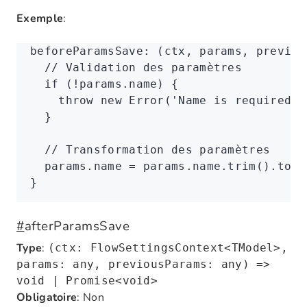
Exemple
:
beforeParamsSave
:
 (ctx
,
 params
,
 previou
  // Validation des paramètres
  if
 (
!
params
.name) {
    throw
 new
 Error
(
'Name is required'
)
  }
  // Transformation des paramètres
  params
.name 
=
 params
.
name
.trim
()
.toLo
}
#
afterParamsSave
Type
:
(ctx: FlowSettingsContext<TModel>,
params: any, previousParams: any) =>
void | Promise<void>
Obligatoire
: Non