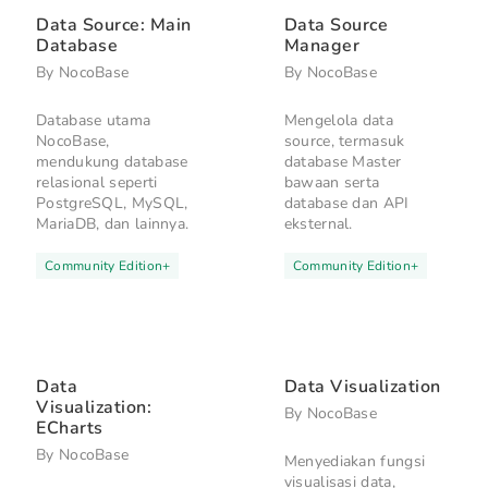
Data Source: Main
Data Source
Database
Manager
By
NocoBase
By
NocoBase
Database utama
Mengelola data
NocoBase,
source, termasuk
mendukung database
database Master
relasional seperti
bawaan serta
PostgreSQL, MySQL,
database dan API
MariaDB, dan lainnya.
eksternal.
Community Edition
+
Community Edition
+
Data
Data Visualization
Visualization:
By
NocoBase
ECharts
By
NocoBase
Menyediakan fungsi
visualisasi data,