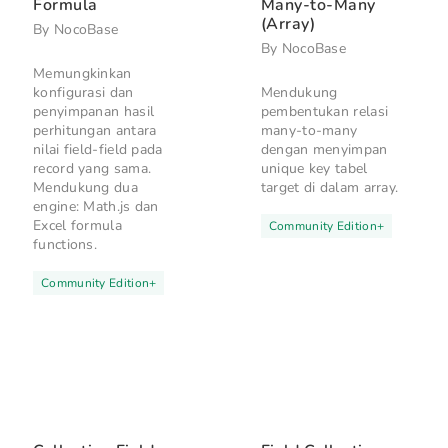
Formula
Many-to-Many
(Array)
By
NocoBase
By
NocoBase
Memungkinkan
konfigurasi dan
Mendukung
penyimpanan hasil
pembentukan relasi
perhitungan antara
many-to-many
nilai field-field pada
dengan menyimpan
record yang sama.
unique key tabel
Mendukung dua
target di dalam array.
engine: Math.js dan
Excel formula
Community Edition
+
functions.
Community Edition
+