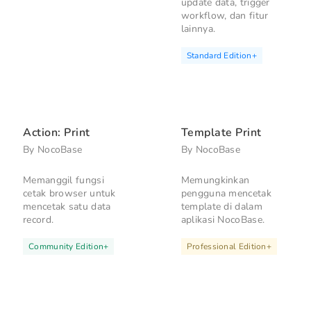
update data, trigger
workflow, dan fitur
lainnya.
Standard Edition
+
Action: Print
Template Print
By
NocoBase
By
NocoBase
Memanggil fungsi
Memungkinkan
cetak browser untuk
pengguna mencetak
mencetak satu data
template di dalam
record.
aplikasi NocoBase.
Community Edition
+
Professional Edition
+