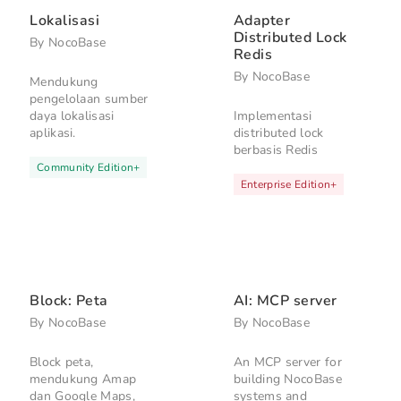
Lokalisasi
Adapter
Distributed Lock
By
NocoBase
Redis
By
NocoBase
Mendukung
pengelolaan sumber
daya lokalisasi
Implementasi
aplikasi.
distributed lock
berbasis Redis
Community Edition
+
Enterprise Edition
+
Block: Peta
AI: MCP server
By
NocoBase
By
NocoBase
Block peta,
An MCP server for
mendukung Amap
building NocoBase
dan Google Maps,
systems and