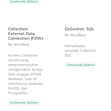
Community Edition
+
Collection:
Collection: SQL
External Data
By
NocoBase
Connection (FDW)
By
NocoBase
Menyediakan
template Collection
Koneksi Collection
SQL.
remote yang
diimplementasikan
Community Edition
+
menggunakan foreign
data wrapper (FDW)
database. Saat ini
mendukung database
MySQL dan
PostgreSQL.
Community Edition
+