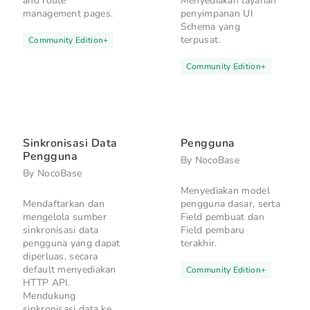
and route
Menyediakan layanan
management pages.
penyimpanan UI
Schema yang
terpusat.
Community Edition
+
Community Edition
+
Sinkronisasi Data
Pengguna
Pengguna
By
NocoBase
By
NocoBase
Menyediakan model
Mendaftarkan dan
pengguna dasar, serta
mengelola sumber
Field pembuat dan
sinkronisasi data
Field pembaru
pengguna yang dapat
terakhir.
diperluas, secara
default menyediakan
Community Edition
+
HTTP API.
Mendukung
sinkronisasi data ke