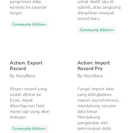
pengiriman data
untuk diedit lalu di-
konteks ke layanan
submit, atau langsung
target.
diduplikasi menjadi
record baru.
Community Edition
+
Community Edition
+
Action: Export
Action: Import
Record
Record Pro
By
NocoBase
By
NocoBase
Ekspor record yang
Fungsi import data
sudah difilter ke
yang ditingkatkan.
Excel, dapat
Import asynchronous,
dikonfigurasi field
mendukung volume
mana saja yang akan
data besar.
diekspor.
Mendukung
pengenalan dan
pemrosesan data,
Community Edition
+