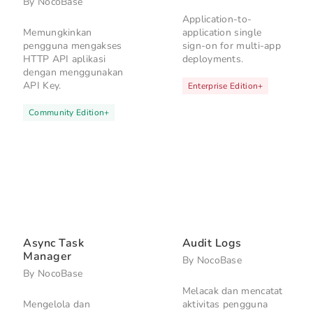
By
NocoBase
Application-to-
Memungkinkan
application single
pengguna mengakses
sign-on for multi-app
HTTP API aplikasi
deployments.
dengan menggunakan
API Key.
Enterprise Edition
+
Community Edition
+
Async Task
Audit Logs
Manager
By
NocoBase
By
NocoBase
Melacak dan mencatat
Mengelola dan
aktivitas pengguna