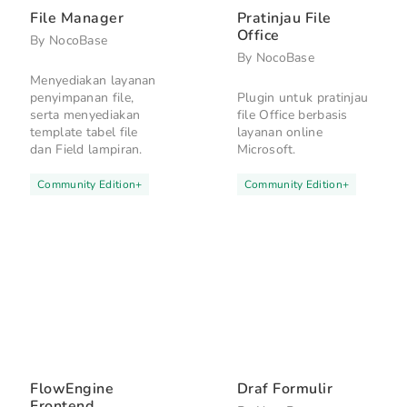
File Manager
Pratinjau File
Office
By
NocoBase
By
NocoBase
Menyediakan layanan
penyimpanan file,
Plugin untuk pratinjau
serta menyediakan
file Office berbasis
template tabel file
layanan online
dan Field lampiran.
Microsoft.
Community Edition
+
Community Edition
+
FlowEngine
Draf Formulir
Frontend