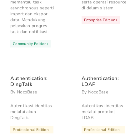
memantau task
serta operasi resource
asynchronous seperti
di dalam sistem.
import dan ekspor
data. Mendukung
Enterprise Edition
+
pelacakan progres
task dan notifikasi.
Community Edition
+
Authentication:
Authentication:
DingTalk
LDAP
By
NocoBase
By
NocoBase
Autentikasi identitas
Autentikasi identitas
melalui akun
melalui protokol
DingTalk.
LDAP.
Professional Edition
+
Professional Edition
+