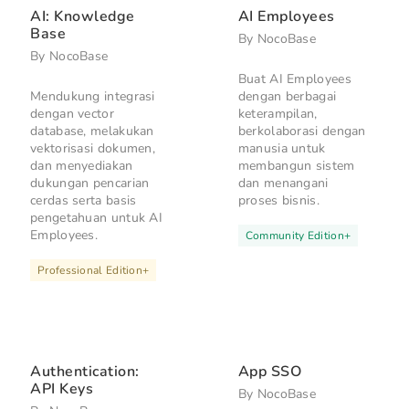
AI: Knowledge
AI Employees
Base
By
NocoBase
By
NocoBase
Buat AI Employees
Mendukung integrasi
dengan berbagai
dengan vector
keterampilan,
database, melakukan
berkolaborasi dengan
vektorisasi dokumen,
manusia untuk
dan menyediakan
membangun sistem
dukungan pencarian
dan menangani
cerdas serta basis
proses bisnis.
pengetahuan untuk AI
Employees.
Community Edition
+
Professional Edition
+
Authentication:
App SSO
API Keys
By
NocoBase