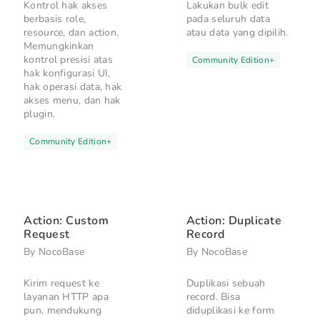
Kontrol hak akses
Lakukan bulk edit
berbasis role,
pada seluruh data
resource, dan action.
atau data yang dipilih.
Memungkinkan
kontrol presisi atas
Community Edition
+
hak konfigurasi UI,
hak operasi data, hak
akses menu, dan hak
plugin.
Community Edition
+
Action: Custom
Action: Duplicate
Request
Record
By
NocoBase
By
NocoBase
Kirim request ke
Duplikasi sebuah
layanan HTTP apa
record. Bisa
pun, mendukung
diduplikasi ke form