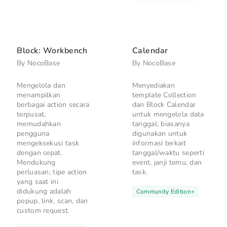
Block: Workbench
Calendar
By
NocoBase
By
NocoBase
Mengelola dan
Menyediakan
menampilkan
template Collection
berbagai action secara
dan Block Calendar
terpusat,
untuk mengelola data
memudahkan
tanggal, biasanya
pengguna
digunakan untuk
mengeksekusi task
informasi terkait
dengan cepat.
tanggal/waktu seperti
Mendukung
event, janji temu, dan
perluasan; tipe action
task.
yang saat ini
didukung adalah
Community Edition
+
popup, link, scan, dan
custom request.