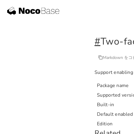
#
Two-fac
Markdown を
Support enabling 
Package name
Supported versi
Built-in
Default enabled
Edition
Related