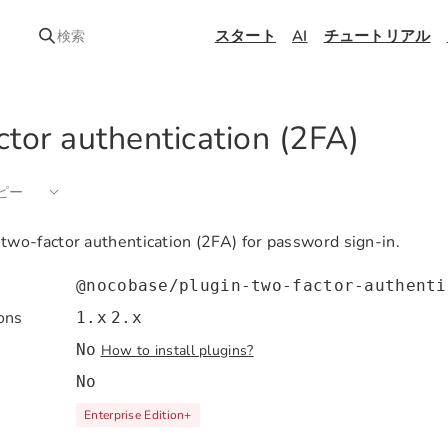
スタート
AI
チュートリアル
検索
tor authentication (2FA)
コピー
two-factor authentication (2FA) for password sign-in.
@nocobase/plugin-two-factor-authenti
ons
1.x
2.x
No
How to install plugins?
No
Enterprise Edition
+