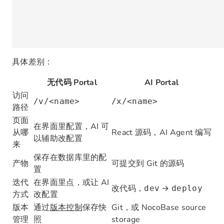
具体差别：
无代码 Portal
AI Portal
访问
/v/<name>
/x/<name>
路径
页面
在界面里配置，AI 可
从哪
React 源码，AI Agent 编写
以辅助改配置
来
保存在数据库里的配
产物
可提交到 Git 的源码
置
迭代
在界面里点，或让 AI
改代码，
→
dev
deploy
方式
改配置
版本
通过
版本控制
保存快
Git，或 NocoBase source
管理
照
storage