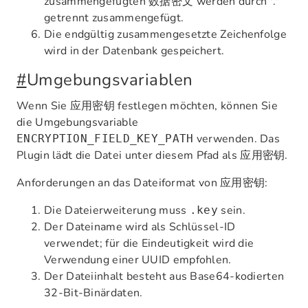
zusammengefügten
werden durch '.'
数据密文
getrennt zusammengefügt.
Die endgültig zusammengesetzte Zeichenfolge
wird in der Datenbank gespeichert.
#
Umgebungsvariablen
Wenn Sie
festlegen möchten, können Sie
应用密钥
die Umgebungsvariable
verwenden. Das
ENCRYPTION_FIELD_KEY_PATH
Plugin lädt die Datei unter diesem Pfad als
.
应用密钥
Anforderungen an das Dateiformat von
:
应用密钥
Die Dateierweiterung muss
sein.
.key
Der Dateiname wird als Schlüssel-ID
verwendet; für die Eindeutigkeit wird die
Verwendung einer UUID empfohlen.
Der Dateiinhalt besteht aus Base64-kodierten
32-Bit-Binärdaten.