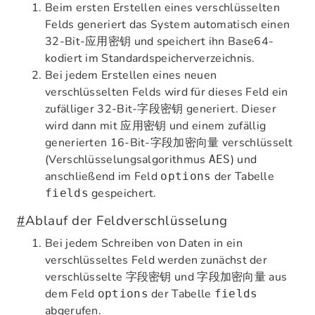
Beim ersten Erstellen eines verschlüsselten
Felds generiert das System automatisch einen
32-Bit-
und speichert ihn Base64-
应用密钥
kodiert im Standardspeicherverzeichnis.
Bei jedem Erstellen eines neuen
verschlüsselten Felds wird für dieses Feld ein
zufälliger 32-Bit-
generiert. Dieser
字段密钥
wird dann mit
und einem zufällig
应用密钥
generierten 16-Bit-
verschlüsselt
字段加密向量
(Verschlüsselungsalgorithmus
) und
AES
anschließend im Feld
der Tabelle
options
gespeichert.
fields
#
Ablauf der Feldverschlüsselung
Bei jedem Schreiben von Daten in ein
verschlüsseltes Feld werden zunächst der
verschlüsselte
und
aus
字段密钥
字段加密向量
dem Feld
der Tabelle
options
fields
abgerufen.