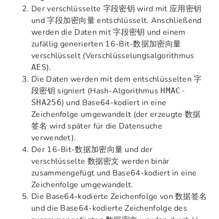
Der verschlüsselte
wird mit
字段密钥
应用密钥
und
entschlüsselt. Anschließend
字段加密向量
werden die Daten mit
und einem
字段密钥
zufällig generierten 16-Bit-
数据加密向量
verschlüsselt (Verschlüsselungsalgorithmus
).
AES
Die Daten werden mit dem entschlüsselten
字
signiert (Hash-Algorithmus
段密钥
HMAC-
) und Base64-kodiert in eine
SHA256
Zeichenfolge umgewandelt (der erzeugte
数据
wird später für die Datensuche
签名
verwendet).
Der 16-Bit-
und der
数据加密向量
verschlüsselte
werden binär
数据密文
zusammengefügt und Base64-kodiert in eine
Zeichenfolge umgewandelt.
Die Base64-kodierte Zeichenfolge von
数据签名
und die Base64-kodierte Zeichenfolge des