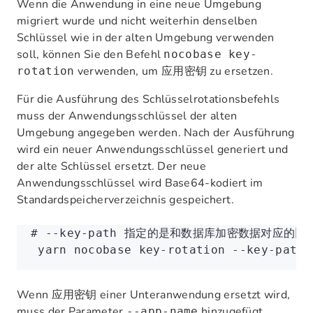
Wenn die Anwendung in eine neue Umgebung
migriert wurde und nicht weiterhin denselben
Schlüssel wie in der alten Umgebung verwenden
soll, können Sie den Befehl
nocobase key-
verwenden, um
zu ersetzen.
rotation
应用密钥
Für die Ausführung des Schlüsselrotationsbefehls
muss der Anwendungsschlüssel der alten
Umgebung angegeben werden. Nach der Ausführung
wird ein neuer Anwendungsschlüssel generiert und
der alte Schlüssel ersetzt. Der neue
Anwendungsschlüssel wird Base64-kodiert im
Standardspeicherverzeichnis gespeichert.
# --key-path 指定的是和数据库加密数据对应的
 yarn
 nocobase
 key-rotation
 --key-path
 
Wenn
einer Unteranwendung ersetzt wird,
应用密钥
muss der Parameter
hinzugefügt
--app-name