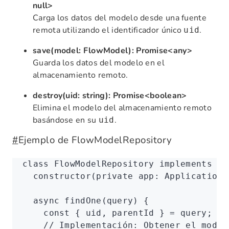
null>
Carga los datos del modelo desde una fuente
remota utilizando el identificador único
.
uid
save(model: FlowModel): Promise<any>
Guarda los datos del modelo en el
almacenamiento remoto.
destroy(uid: string): Promise<boolean>
Elimina el modelo del almacenamiento remoto
basándose en su
.
uid
#
Ejemplo de FlowModelRepository
class
 FlowModelRepository
 implements
 IF
  constructor
(
private
 app
:
 Application
)
  async
 findOne
(query) {
    const
 { 
uid
,
 parentId
 } 
=
 query;
    // Implementación: Obtener el model