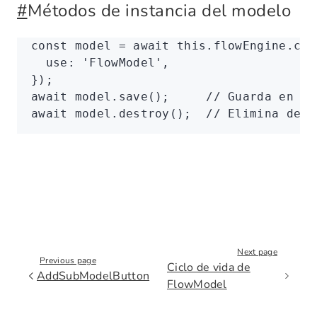
#
Métodos de instancia del modelo
const
 model
 =
 await
 this
.
flowEngine
.cre
  use
:
 'FlowModel'
,
});
await
 model
.save
();     
// Guarda en la
await
 model
.destroy
();  
// Elimina de l
Next page
Previous page
Ciclo de vida de
AddSubModelButton
FlowModel