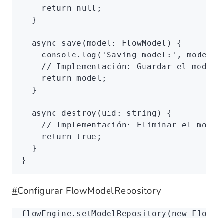
    return
 null
;
  }
  async
 save
(model
:
 FlowModel
) {
    console
.log
(
'Saving model:'
,
 model)
    // Implementación: Guardar el model
    return
 model;
  }
  async
 destroy
(uid
:
 string
) {
    // Implementación: Eliminar el mode
    return
 true
;
  }
}
#
Configurar FlowModelRepository
flowEngine
.setModelRepository
(
new
 FlowM