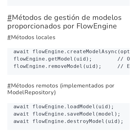
#
Métodos de gestión de modelos
proporcionados por FlowEngine
#
Métodos locales
await
 flowEngine
.createModelAsync
(optio
flowEngine
.getModel
(uid);        
// Obt
flowEngine
.removeModel
(uid);     
// Eli
#
Métodos remotos (implementados por
ModelRepository)
await
 flowEngine
.loadModel
(uid);     
//
await
 flowEngine
.saveModel
(model);   
//
await
 flowEngine
.destroyModel
(uid);  
//