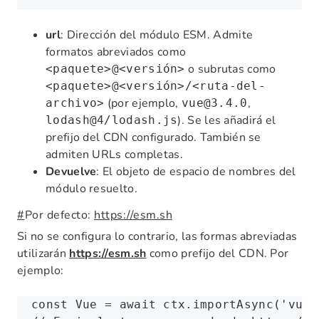
url
: Dirección del módulo ESM. Admite
formatos abreviados como
o subrutas como
<paquete>@<versión>
<paquete>@<versión>/<ruta-del-
(por ejemplo,
,
archivo>
vue@3.4.0
). Se les añadirá el
lodash@4/lodash.js
prefijo del CDN configurado. También se
admiten URLs completas.
Devuelve
: El objeto de espacio de nombres del
módulo resuelto.
#
Por defecto:
https://esm.sh
Si no se configura lo contrario, las formas abreviadas
utilizarán
https://esm.sh
como prefijo del CDN. Por
ejemplo:
const
 Vue
 =
 await
 ctx
.importAsync
(
'vue@