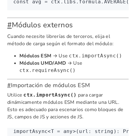
const
 avg
 =
 ctx
.
libs
.
formula
.AVERAGE
(va
#
Módulos externos
Cuando necesite librerías de terceros, elija el
método de carga según el formato del módulo:
Módulos ESM
→ Use
ctx.importAsync()
Módulos UMD/AMD
→ Use
ctx.requireAsync()
#
Importación de módulos ESM
Utilice
para cargar
ctx.importAsync()
dinámicamente módulos ESM mediante una URL.
Esto es adecuado para escenarios como bloques de
JS, campos de JS y acciones de JS.
importAsync<
T
 =
 any
>(url
:
 string
)
:
 Prom