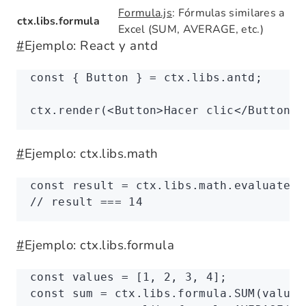
Formula.js
: Fórmulas similares a
ctx.libs.formula
Excel (SUM, AVERAGE, etc.)
#
Ejemplo: React y antd
const
 { 
Button
 } 
=
 ctx
.
libs
.antd;
ctx
.render
(<
Button
>Hacer clic</
Button
>)
#
Ejemplo: ctx.libs.math
const
 result
 =
 ctx
.
libs
.
math
.evaluate
(
'
// result === 14
#
Ejemplo: ctx.libs.formula
const
 values
 =
 [
1
,
 2
,
 3
,
 4
];
const
 sum
 =
 ctx
.
libs
.
formula
.SUM
(values