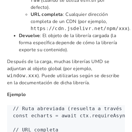
(cuando se utiliza esm.sh por
raw
defecto).
URL completa
: Cualquier dirección
completa de un CDN (por ejemplo,
).
https://cdn.jsdelivr.net/npm/xxx
Devuelve
: El objeto de la librería cargada (la
forma específica depende de cómo la librería
exporte su contenido).
Después de la carga, muchas librerías UMD se
adjuntan al objeto global (por ejemplo,
). Puede utilizarlas según se describe
window.xxx
en la documentación de dicha librería.
Ejemplo
// Ruta abreviada (resuelta a través de
const
 echarts
 =
 await
 ctx
.requireAsync
(
// URL completa