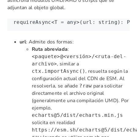
asíncrona módulos UMD/AMD o scripts que se
adjuntan al objeto global.
requireAsync<
T
 =
 any
>(url
:
 string
)
:
 Pro
url
: Admite dos formas:
Ruta abreviada
:
<paquete>@<versión>/<ruta-del-
, similar a
archivo>
, resuelta según la
ctx.importAsync()
configuración actual del CDN de ESM. Al
resolverla, se añade
para solicitar
?raw
directamente el archivo original
(generalmente una compilación UMD). Por
ejemplo,
echarts@5/dist/echarts.min.js
solicita en realidad
https://esm.sh/echarts@5/dist/ech