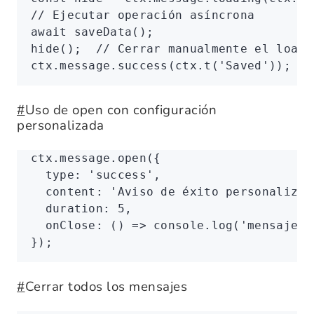
// Ejecutar operación asíncrona
await
 saveData
();
hide
();  
// Cerrar manualmente el loadi
ctx
.
message
.success
(
ctx
.t
(
'Saved'
));
#
Uso de open con configuración
personalizada
ctx
.
message
.open
({
  type
:
 'success'
,
  content
:
 'Aviso de éxito personalizad
  duration
:
 5
,
  onClose
:
 () 
=>
 console
.log
(
'mensaje c
});
#
Cerrar todos los mensajes