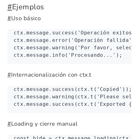
#
Ejemplos
#
Uso básico
ctx
.
message
.success
(
'Operación exitosa'
ctx
.
message
.error
(
'Operación fallida'
);
ctx
.
message
.warning
(
'Por favor, selecci
ctx
.
message
.info
(
'Procesando...'
);
#
Internacionalización con ctx.t
ctx
.
message
.success
(
ctx
.t
(
'Copied'
));
ctx
.
message
.warning
(
ctx
.t
(
'Please selec
ctx
.
message
.success
(
ctx
.t
(
'Exported {{c
#
Loading y cierre manual
const
 hide
 =
 ctx
.
message
.loading
(
ctx
.t
(