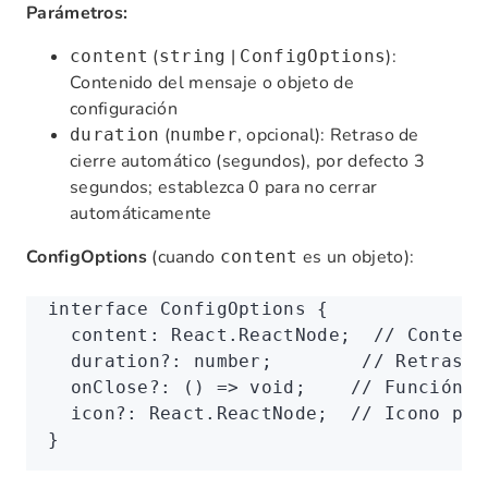
Parámetros:
(
|
):
content
string
ConfigOptions
Contenido del mensaje o objeto de
configuración
(
, opcional): Retraso de
duration
number
cierre automático (segundos), por defecto 3
segundos; establezca 0 para no cerrar
automáticamente
ConfigOptions
(cuando
es un objeto):
content
interface
 ConfigOptions
 {
  content
:
 React
.
ReactNode
;  
// Conteni
  duration
?:
 number
;        
// Retraso 
  onClose
?:
 () 
=>
 void
;    
// Función d
  icon
?:
 React
.
ReactNode
;  
// Icono per
}