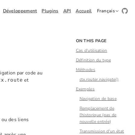
Développement
Plugins
API
Accueil
Français
ON THIS PAGE
Cas d'utilisation
Définition du type
Méthodes
igation par code au
ctx.router.navigate()
et
tx.route
Exemples
Navigation de base
Remplacement de
l'historique (pas de
 ou des liens
nouvelle entrée)
Transmission d'un état
il après une