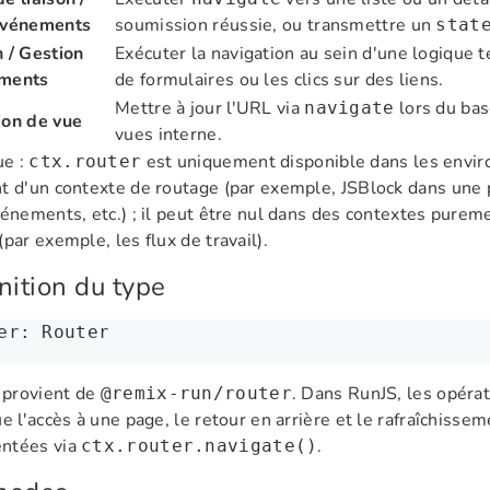
événements
soumission réussie, ou transmettre un
stat
 / Gestion
Exécuter la navigation au sein d'une logique 
ments
de formulaires ou les clics sur des liens.
Mettre à jour l'URL via
lors du bas
navigate
ion de vue
vues interne.
e :
est uniquement disponible dans les envi
ctx.router
t d'un contexte de routage (par exemple, JSBlock dans une 
vénements, etc.) ; il peut être nul dans des contextes pure
(par exemple, les flux de travail).
nition du type
er
:
 Router
provient de
. Dans RunJS, les opérat
@remix-run/router
ue l'accès à une page, le retour en arrière et le rafraîchisse
ntées via
.
ctx.router.navigate()