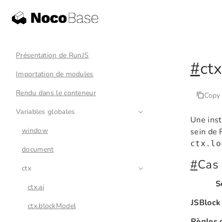
Présentation de RunJS
#
ctx
Importation de modules
Rendu dans le conteneur
Copy
Variables globales
Une inst
window
sein de 
ctx.lo
document
#
Cas 
ctx
S
ctx.ai
JSBlock 
ctx.blockModel
Règles d