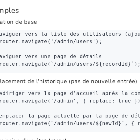
mples
ation de base
aviguer vers la liste des utilisateurs (ajo
router
.navigate
(
'/admin/users'
);
aviguer vers une page de détails
router
.navigate
(
`/admin/users/
${
recordId
}
`
)
acement de l'historique (pas de nouvelle entrée)
ediriger vers la page d'accueil après la co
router
.navigate
(
'/admin'
,
 { replace
:
 true
 }
emplacer la page actuelle par la page de dé
router
.navigate
(
`/admin/users/
${
newId
}
`
,
 { 