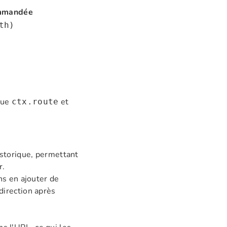
ommandée
th)
que
et
ctx.route
istorique, permettant
r.
ns en ajouter de
direction après