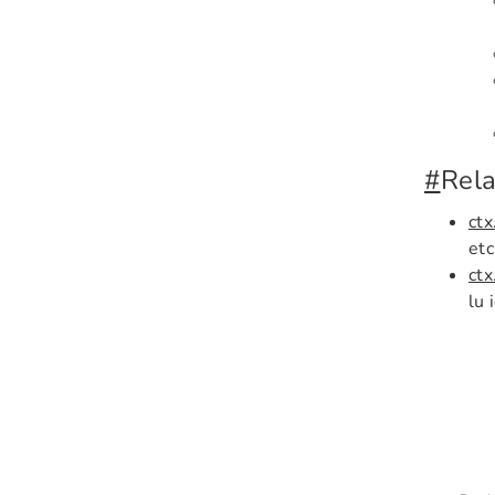
#
Rela
ctx
etc
ctx
lu 