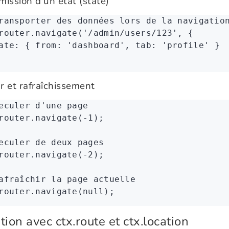
mission d'un état (state)
ransporter des données lors de la navigatio
router
.navigate
(
'/admin/users/123'
,
 { 
ate
:
 { from
:
 'dashboard'
,
 tab
:
 'profile'
 } 
r et rafraîchissement
eculer d'une page
router
.navigate
(
-
1
);
eculer de deux pages
router
.navigate
(
-
2
);
afraîchir la page actuelle
router
.navigate
(
null
);
tion avec ctx.route et ctx.location