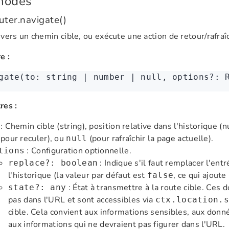
hodes
uter.navigate()
vers un chemin cible, ou exécute une action de retour/rafra
e :
gate
(to: string 
|
 number 
|
 null
,
 options
?:
 
res :
: Chemin cible (string), position relative dans l'historique 
pour reculer), ou
(pour rafraîchir la page actuelle).
null
: Configuration optionnelle.
tions
: Indique s'il faut remplacer l'ent
replace?: boolean
l'historique (la valeur par défaut est
, ce qui ajout
false
: État à transmettre à la route cible. Ces
state?: any
pas dans l'URL et sont accessibles via
ctx.location.s
cible. Cela convient aux informations sensibles, aux don
aux informations qui ne devraient pas figurer dans l'URL.