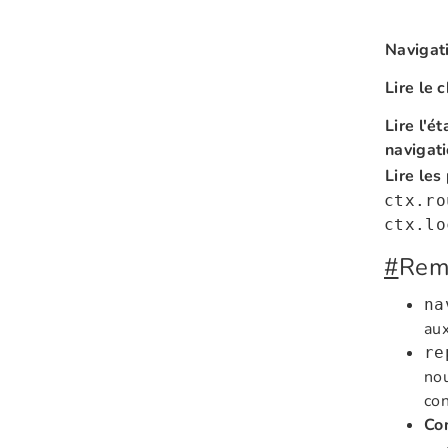
Navigati
Lire le 
Lire l'é
navigat
Lire les
ctx.ro
ctx.lo
#
Rem
na
aux
re
nou
con
Co