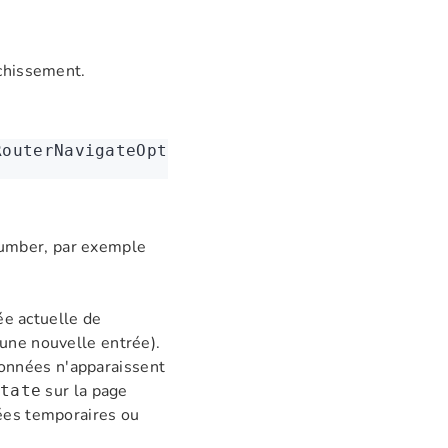
îchissement.
RouterNavigateOptions): 
Promise
<void>
(number, par exemple
rée actuelle de
e une nouvelle entrée).
 données n'apparaissent
sur la page
tate
nées temporaires ou