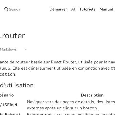
Démarrer
AI
Tutoriels
Manuel
Search
.router
 Markdown
ance de routeur basée sur React Router, utilisée pour la nav
RunJS. Elle est généralement utilisée en conjonction avec
c
.
cation
d'utilisation
cénario
Description
Naviguer vers des pages de détails, des listes
/ JSField
externes après un clic sur un bouton.
e liaison /
Exécuter
vers une liste ou un déta
navigate