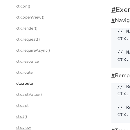
ctx.on()
#
Exe
ctx.openView()
#
Navig
ctx.render()
// N
ctx
.
ctx.request()
ctx.requireAsync()
// N
ctx
.
ctx.resource
ctx.route
#
Rempl
ctx.router
// R
ctx
.
ctx.setValue()
ctx.sql
// R
ctx
.
ctx.t()
ctx.view