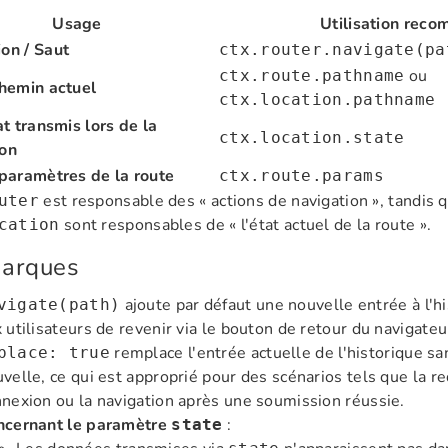
Usage
Utilisation rec
on / Saut
ctx.router.navigate(pa
ou
ctx.route.pathname
chemin actuel
ctx.location.pathname
tat transmis lors de la
ctx.location.state
ion
 paramètres de la route
ctx.route.params
est responsable des « actions de navigation », tandis 
uter
sont responsables de « l'état actuel de la route ».
cation
arques
ajoute par défaut une nouvelle entrée à l'h
vigate(path)
 utilisateurs de revenir via le bouton de retour du navigateu
remplace l'entrée actuelle de l'historique sa
place: true
velle, ce qui est approprié pour des scénarios tels que la re
nexion ou la navigation après une soumission réussie.
ncernant le paramètre
:
state