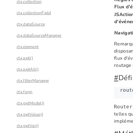
ctx.collection
Flux d'
ctx.collectionField
JSAction
d'événe
ctx.dataSource
Navigat
ctx.dataSourceManager
Remarqu
ctx.element
disposan
flux d'é
ctx.exit()
routage 
ctx.exitAll()
#
Défi
ctx.filterManager
rout
ctx.form
ctx.getModel()
Router
telles q
ctx.getValue()
impléme
ctx.getVar()