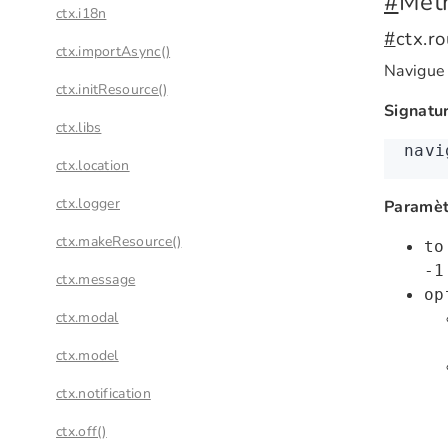
#
Mét
ctx.i18n
#
ctx.ro
ctx.importAsync()
Navigue 
ctx.initResource()
Signatur
ctx.libs
navi
ctx.location
ctx.logger
Paramèt
ctx.makeResource()
to
-1
ctx.message
op
ctx.modal
ctx.model
ctx.notification
ctx.off()