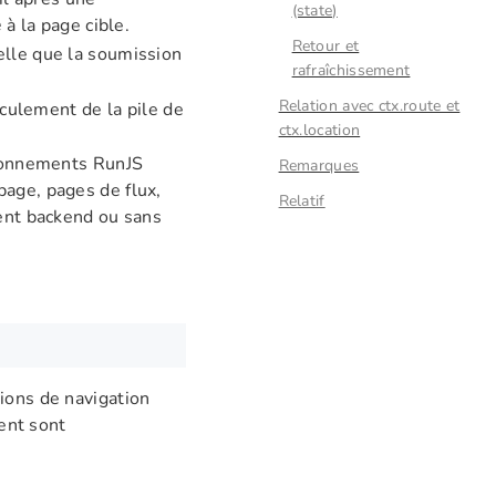
(state)
à la page cible.
e
Retour et
telle que la soumission
rafraîchissement
Relation avec ctx.route et
culement de la pile de
ctx.location
ronnements RunJS
Remarques
page, pages de flux,
Relatif
ment backend ou sans
ions de navigation
ment sont