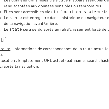
Les données transmises via
n'apparaissent pas dan
state
rend adaptées aux données sensibles ou temporaires.
Elles sont accessibles via
sur la 
ctx.location.state
Le
est enregistré dans l'historique du navigateur e
state
de la navigation avant/arrière.
Le
sera perdu après un rafraîchissement forcé de l
state
tif
.route
: Informations de correspondance de la route actuell
.).
.location
: Emplacement URL actuel (pathname, search, hash,
ici après la navigation.