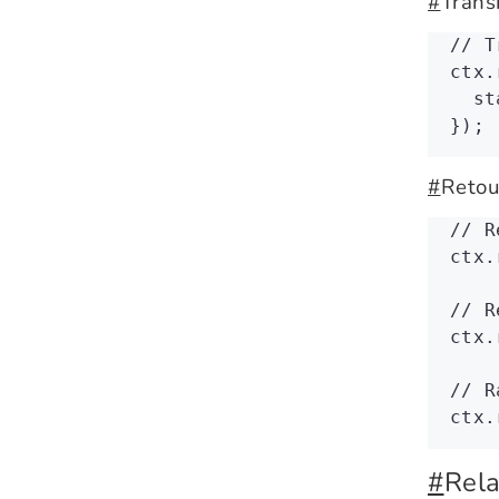
#
Trans
// T
ctx
.
  st
});
#
Retou
// R
ctx
.
// R
ctx
.
// R
ctx
.
#
Rela