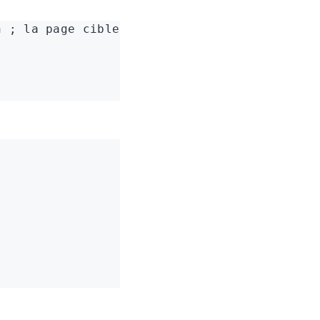
n ; la page cible les récupère via ctx.locat