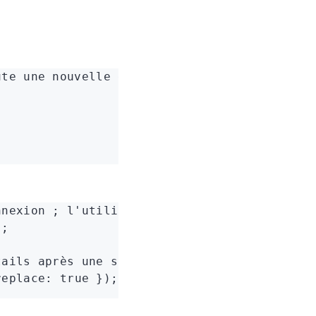
ute une nouvelle entrée à l'historique, perm
;
nnexion ; l'utilisateur ne reviendra pas à l
);
tails après une soumission de formulaire réu
replace
:
 true
 });