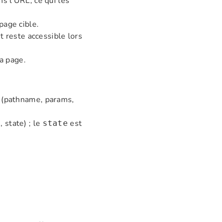
s l'URL, ce qui les
page cible.
t reste accessible lors
a page.
e (pathname, params,
 state) ; le
est
state