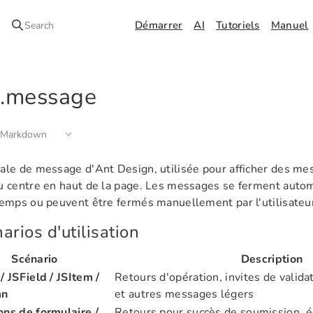
Démarrer
AI
Tutoriels
Manuel
Search
x.message
 Markdown
ale de message d'Ant Design, utilisée pour afficher des m
u centre en haut de la page. Les messages se ferment aut
temps ou peuvent être fermés manuellement par l'utilisateu
arios d'utilisation
Scénario
Description
/ JSField / JSItem /
Retours d'opération, invites de valida
mn
et autres messages légers
ns de formulaire /
Retours pour succès de soumission, é