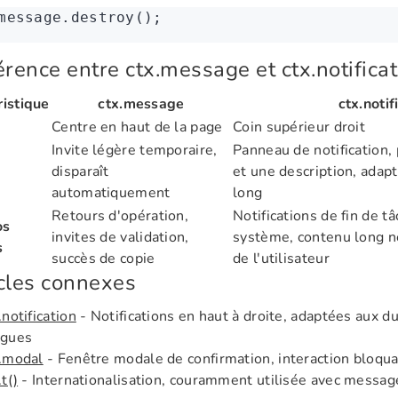
message
.destroy
();
érence entre ctx.message et ctx.notifica
ristique
ctx.message
ctx.notif
Centre en haut de la page
Coin supérieur droit
Invite légère temporaire,
Panneau de notification, 
disparaît
et une description, adapt
automatiquement
long
Retours d'opération,
Notifications de fin de 
os
invites de validation,
système, contenu long né
s
succès de copie
de l'utilisateur
cles connexes
.notification
- Notifications en haut à droite, adaptées aux du
ngues
x.modal
- Fenêtre modale de confirmation, interaction bloqu
.t()
- Internationalisation, couramment utilisée avec messag