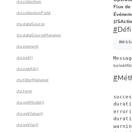
ctx.collection
Flux de 
ctx.collectionField
Événeme
(JSActi
ctx.dataSource
#
Défi
ctx.dataSourceManager
mess
ctx.element
ctx.exit()
Messag
suivante
ctx.exitAll()
#
Mét
ctx.filterManager
ctx.form
succes
ctx.getModel()
durati
error(
ctx.getValue()
durati
ctx.getVar()
warnin