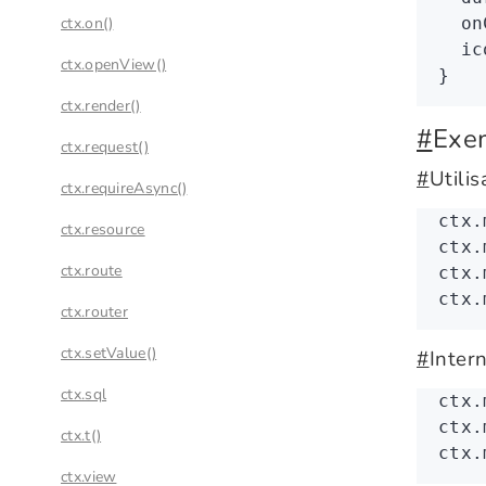
ctx.on()
  on
  ic
ctx.openView()
}
ctx.render()
#
Exe
ctx.request()
#
Utili
ctx.requireAsync()
ctx
.
ctx.resource
ctx
.
ctx.route
ctx
.
ctx
.
ctx.router
ctx.setValue()
#
Intern
ctx.sql
ctx
.
ctx
.
ctx.t()
ctx
.
ctx.view