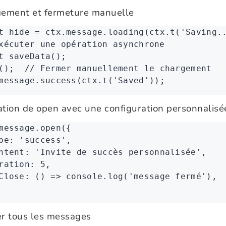
ement et fermeture manuelle
t
 hide
 =
 ctx
.
message
.loading
(
ctx
.t
(
'Saving.
xécuter une opération asynchrone
t
 saveData
();
();  
// Fermer manuellement le chargement
message
.success
(
ctx
.t
(
'Saved'
));
sation de open avec une configuration personnalisé
message
.open
({
pe
:
 'success'
,
ntent
:
 'Invite de succès personnalisée'
,
ration
:
 5
,
Close
:
 () 
=>
 console
.log
(
'message fermé'
)
,
r tous les messages