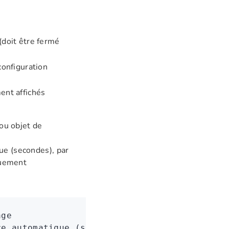
doit être fermé
configuration
ent affichés
ou objet de
que (secondes), par
quement
age
re automatique (secondes)