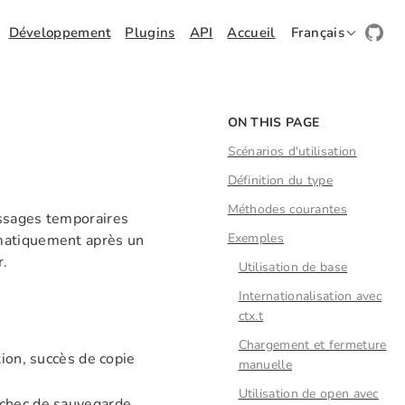
Développement
Plugins
API
Accueil
Français
ON THIS PAGE
Scénarios d'utilisation
Définition du type
Méthodes courantes
essages temporaires
Exemples
omatiquement après un
r.
Utilisation de base
Internationalisation avec
ctx.t
Chargement et fermeture
tion, succès de copie
manuelle
Utilisation de open avec
chec de sauvegarde,