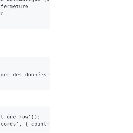
 fermeture
ée
nner des données'
);
st one row'
));
ecords'
,
 { count
:
 rows
.
length
 }));