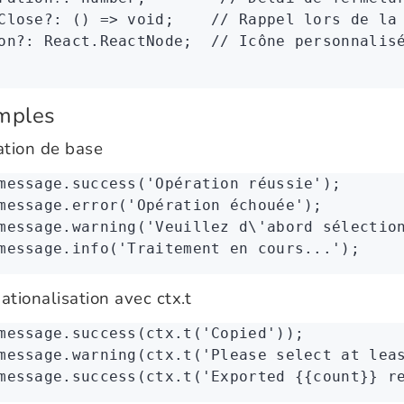
Close
?:
 () 
=>
 void
;    
// Rappel lors de la
on
?:
 React
.
ReactNode
;  
// Icône personnalis
mples
sation de base
message
.success
(
'Opération réussie'
);
message
.error
(
'Opération échouée'
);
message
.warning
(
'Veuillez d\'abord sélectio
message
.info
(
'Traitement en cours...'
);
ationalisation avec ctx.t
message
.success
(
ctx
.t
(
'Copied'
));
message
.warning
(
ctx
.t
(
'Please select at lea
message
.success
(
ctx
.t
(
'Exported {{count}} r