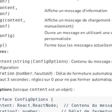
on?)
ontent,
Affiche un message d'information
on?)
Affiche un message de chargement (
g(content,
manuellement)
on?)
Ouvre un message en utilisant une 
onfig)
personnalisée
Ferme tous les messages actuellem
y()
res :
(
|
) : Contenu du message 
ntent
string
ConfigOptions
figuration
(
, facultatif) : Délai de fermeture automati
ration
number
aut 3 secondes ; réglez sur 0 pour ne pas fermer automati
ptions
(lorsque
est un objet) :
content
rface
 ConfigOptions
 {
ntent
:
 React
.
ReactNode
;  
// Contenu du mess
ration
?:
 number
;        
// Délai de fermetu