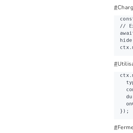
#
Charg
cons
// E
awai
hide
ctx
.
#
Utili
ctx
.
  ty
  co
  du
  on
});
#
Ferme