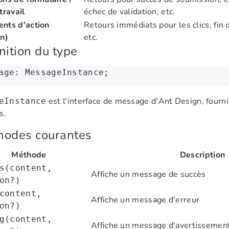
travail
échec de validation, etc.
nts d'action
Retours immédiats pour les clics, fin
on)
etc.
nition du type
age
:
 MessageInstance;
est l'interface de message d'Ant Design, fourn
eInstance
s.
hodes courantes
Méthode
Description
s(content,
Affiche un message de succès
on?)
content,
Affiche un message d'erreur
on?)
g(content,
Affiche un message d'avertissemen