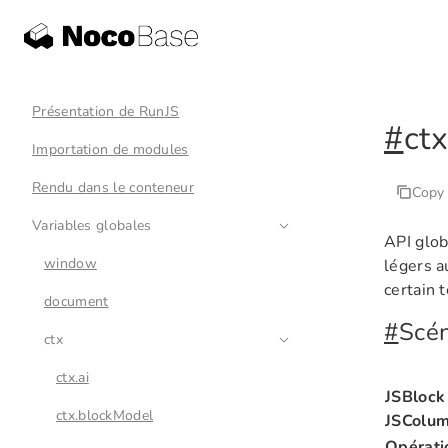
Présentation de RunJS
#
ct
Importation de modules
Rendu dans le conteneur
Copy
Variables globales
API glob
window
légers a
certain 
document
#
Scén
ctx
ctx.ai
JSBlock 
ctx.blockModel
JSColu
Opératio