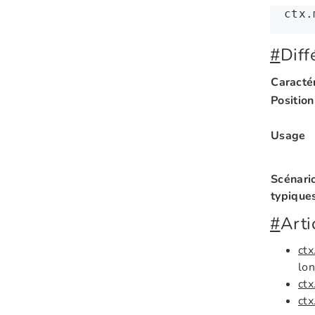
ctx
.
#
Diff
Caracté
Position
Usage
Scénari
typique
#
Arti
ctx
lo
ct
ctx