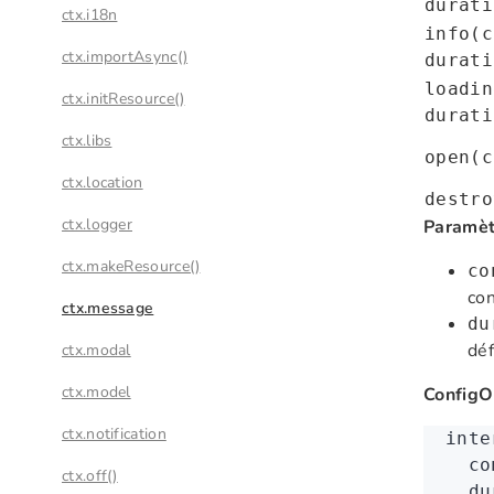
durati
ctx.i18n
info(c
ctx.importAsync()
durati
loadin
ctx.initResource()
durati
ctx.libs
open(c
ctx.location
destro
ctx.logger
Paramèt
ctx.makeResource()
co
con
ctx.message
du
déf
ctx.modal
ctx.model
ConfigO
ctx.notification
inte
  co
ctx.off()
  du