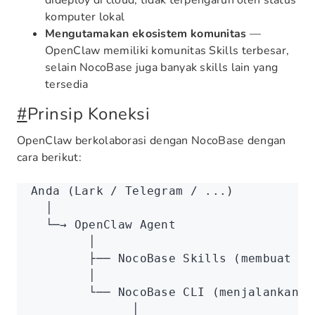
dideploy di cloud, tidak terpengaruh oleh status
komputer lokal
Mengutamakan ekosistem komunitas
—
OpenClaw memiliki komunitas Skills terbesar,
selain NocoBase juga banyak skills lain yang
tersedia
#
Prinsip Koneksi
OpenClaw berkolaborasi dengan NocoBase dengan
cara berikut:
Anda (Lark / Telegram / ...)
  │
  └─→ OpenClaw Agent
        │
        ├── NocoBase Skills (membuat Ag
        │
        └── NocoBase CLI (menjalankan o
              │