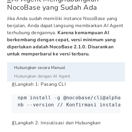
NocoBase yang Sudah Ada
Jika Anda sudah memiliki instance NocoBase yang
berjalan, Anda dapat langsung membiarkan AI Agent
terhubung dengannya.
Karena kemampuan AI
berkembang dengan cepat, versi minimum yang
diperlukan adalah NocoBase 2.1.0. Disarankan
untuk memperbarui ke versi terbaru.
Hubungkan secara Manual
Hubungkan dengan AI Agent
#
Langkah 1: Pasang CLI
npm
 install
 -g
 @nocobase/cli@alpha
nb
 --version
 //
 Konfirmasi
 instalasi
 
#
Langkah 2: Inisialisasi dan Hubungkan