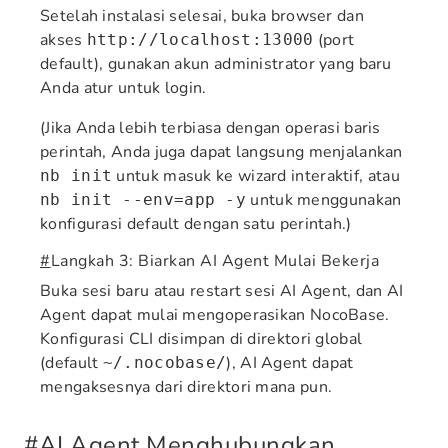
Setelah instalasi selesai, buka browser dan
akses
(port
http://localhost:13000
default), gunakan akun administrator yang baru
Anda atur untuk login.
(Jika Anda lebih terbiasa dengan operasi baris
perintah, Anda juga dapat langsung menjalankan
untuk masuk ke wizard interaktif, atau
nb init
untuk menggunakan
nb init --env=app -y
konfigurasi default dengan satu perintah.)
#
Langkah 3: Biarkan AI Agent Mulai Bekerja
Buka sesi baru atau restart sesi AI Agent, dan AI
Agent dapat mulai mengoperasikan NocoBase.
Konfigurasi CLI disimpan di direktori global
(default
), AI Agent dapat
~/.nocobase/
mengaksesnya dari direktori mana pun.
#
AI Agent Menghubungkan