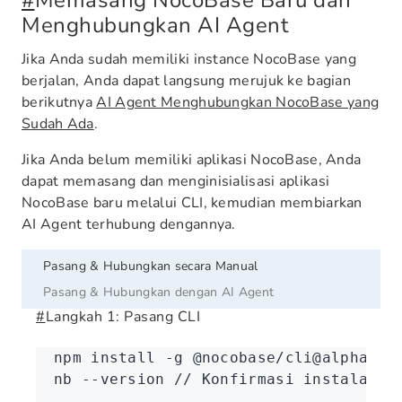
#
Memasang NocoBase Baru dan
Menghubungkan AI Agent
Jika Anda sudah memiliki instance NocoBase yang
berjalan, Anda dapat langsung merujuk ke bagian
berikutnya
AI Agent Menghubungkan NocoBase yang
Sudah Ada
.
Jika Anda belum memiliki aplikasi NocoBase, Anda
dapat memasang dan menginisialisasi aplikasi
NocoBase baru melalui CLI, kemudian membiarkan
AI Agent terhubung dengannya.
Pasang & Hubungkan secara Manual
Pasang & Hubungkan dengan AI Agent
#
Langkah 1: Pasang CLI
npm
 install
 -g
 @nocobase/cli@alpha
nb
 --version
 //
 Konfirmasi
 instalasi
 