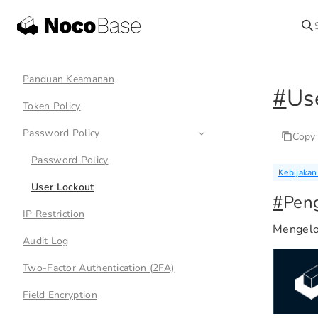
Panduan Keamanan
#
Us
Token Policy
Password Policy
Copy
Password Policy
Kebijakan
User Lockout
#
Pen
IP Restriction
Mengelol
Audit Log
Two-Factor Authentication (2FA)
Field Encryption