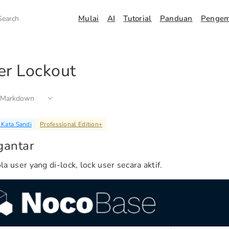
Mulai
AI
Tutorial
Panduan
Penge
Search
er Lockout
 Markdown
 Kata Sandi
Professional Edition
+
gantar
a user yang di-lock, lock user secara aktif.