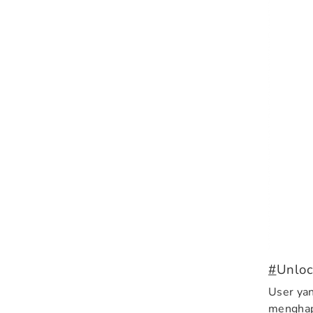
#
Unloc
User yan
menghap