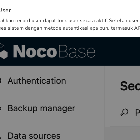
User
kan record user dapat lock user secara aktif. Setelah user 
es sistem dengan metode autentikasi apa pun, termasuk AP