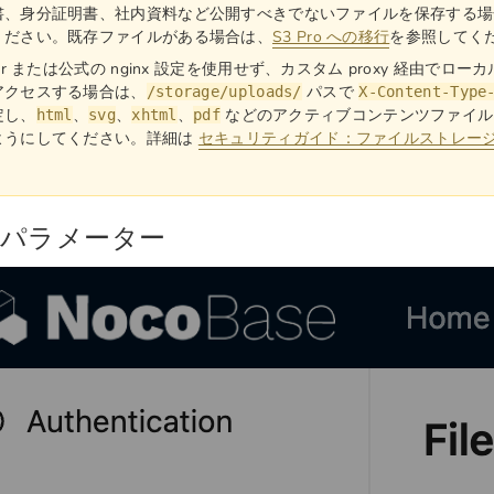
書、身分証明書、社内資料など公開すべきでないファイルを保存する場
ください。既存ファイルがある場合は、
S3 Pro への移行
を参照してく
ker または公式の nginx 設定を使用せず、カスタム proxy 経由で
アクセスする場合は、
パスで
/storage/uploads/
X-Content-Type
定し、
、
、
、
などのアクティブコンテンツファイル
html
svg
xhtml
pdf
ようにしてください。詳細は
セキュリティガイド：ファイルストレー
定パラメーター