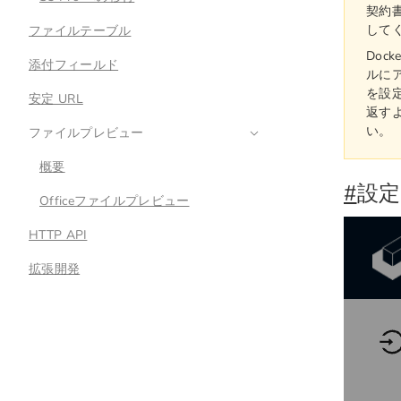
契約
して
ファイルテーブル
Doc
添付フィールド
ルに
を設
安定 URL
返す
い。
ファイルプレビュー
概要
#
設
Officeファイルプレビュー
HTTP API
拡張開発