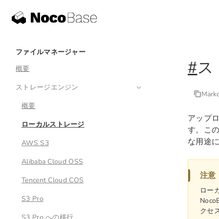
ファイルマネージャー
#
ス
概要
ストレージエンジン
Mar
概要
アップ
ローカルストレージ
す。こ
な用途
AWS S3
Alibaba Cloud OSS
注意
Tencent Cloud COS
ロー
S3 Pro
Noc
クセ
S3 Pro への移行