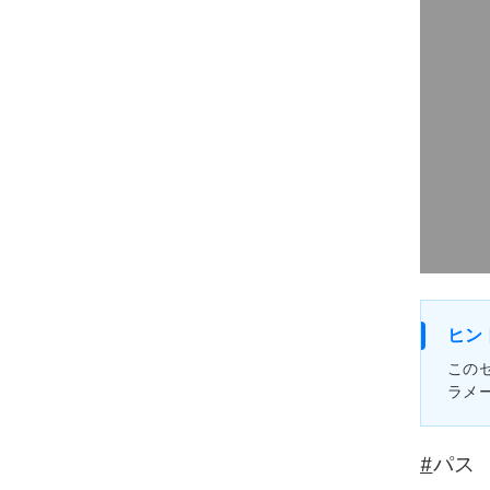
ヒン
この
ラメ
#
パス