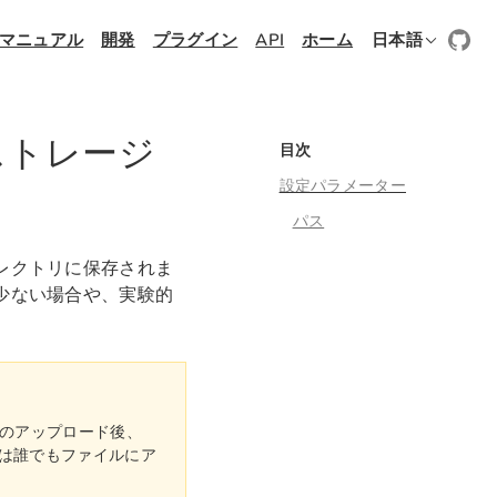
マニュアル
開発
プラグイン
API
ホーム
日本語
ストレージ
目次
設定パラメーター
パス
レクトリに保存されま
少ない場合や、実験的
のアップロード後、
る人は誰でもファイルにア