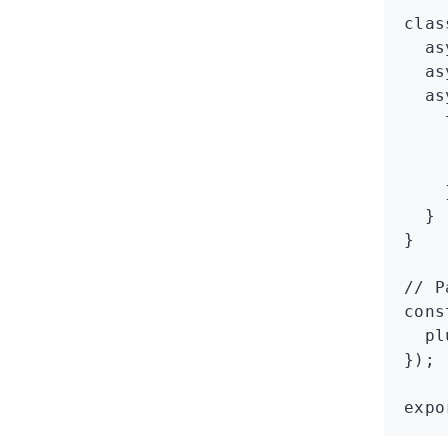
clas
  as
  as
  as
    
    
    
    
  }
}
// P
cons
  pl
});
expo