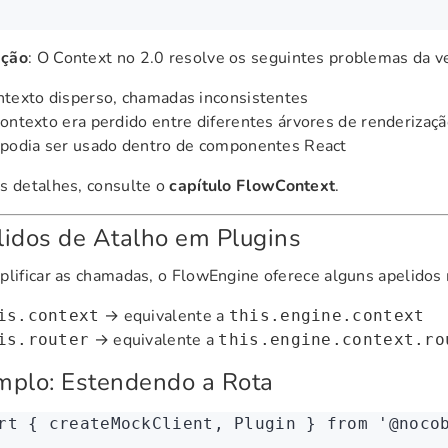
ação
: O Context no 2.0 resolve os seguintes problemas da ve
texto disperso, chamadas inconsistentes
ontexto era perdido entre diferentes árvores de renderizaç
 podia ser usado dentro de componentes React
s detalhes, consulte o
capítulo FlowContext
.
idos de Atalho em Plugins
plificar as chamadas, o FlowEngine oferece alguns apelidos n
→ equivalente a
is.context
this.engine.context
→ equivalente a
is.router
this.engine.context.ro
mplo: Estendendo a Rota
rt
 { createMockClient
,
 Plugin } 
from
 '@noco