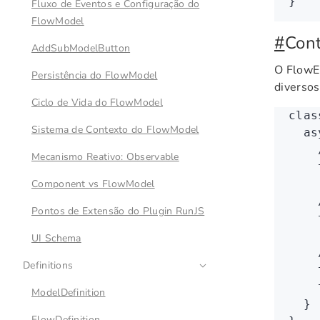
}
Fluxo de Eventos e Configuração do
FlowModel
#
Cont
AddSubModelButton
O FlowE
Persistência do FlowModel
diversos
Ciclo de Vida do FlowModel
clas
Sistema de Contexto do FlowModel
  as
    
Mecanismo Reativo: Observable
    
Component vs FlowModel
    
Pontos de Extensão do Plugin RunJS
    
UI Schema
    
Definitions
    
    
ModelDefinition
  }
FlowDefinition