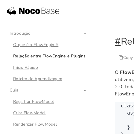
Introdução
#
Re
O que é o FlowEngine?
Relação entre FlowEngine e Plugins
Copy
Início Rápido
O
FlowE
Roteiro de Aprendizagem
utilizem
2.0, tod
Guia
FlowEng
Registrar FlowModel
clas
Criar FlowModel
  as
    
Renderizar FlowModel
  }