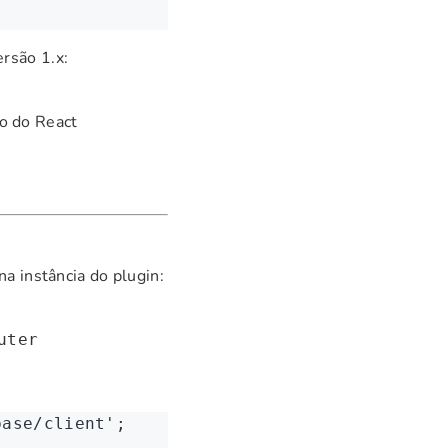
rsão 1.x:
ão do React
a instância do plugin:
uter
base/client'
;