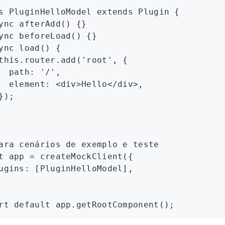
s
 PluginHelloModel
 extends
 Plugin
 {
ync
 afterAdd
() {}
ync
 beforeLoad
() {}
ync
 load
() {
this
.
router
.add
(
'root'
,
 {
  path
:
 '/'
,
  element
:
 <
div
>Hello</
div
>
,
});
ara cenários de exemplo e teste
t
 app
 =
 createMockClient
({
ugins
:
 [PluginHelloModel]
,
rt
 default
 app
.getRootComponent
();