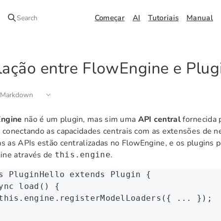
Começar
AI
Tutoriais
Manual
Search
lação entre FlowEngine e Plug
 Markdown
ngine
não é um plugin, mas sim uma
API central
fornecida 
, conectando as capacidades centrais com as extensões de 
as as APIs estão centralizadas no FlowEngine, e os plugins
ine através de
.
this.engine
s
 PluginHello
 extends
 Plugin
 {
ync
 load
() {
this
.
engine
.registerModelLoaders
({ 
...
 });