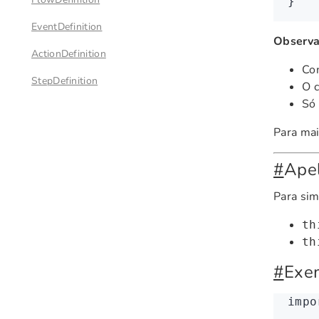
}
EventDefinition
Observ
ActionDefinition
Con
StepDefinition
O c
Só
Para mai
#
Apel
Para sim
th
th
#
Exe
impo