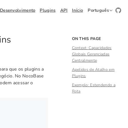
Desenvolvimento
Plugins
API
Início
Português
ins
ON THIS PAGE
Context: Capacidades
Globais Gerenciadas
Centralmente
para que os plugins a
Apelidos de Atalho em
negócio. No NocoBase
Plugins
 podem acessar o
Exemplo: Estendendo a
Rota