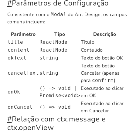
#
Parâmetros de Configuração
Consistente com o
do Ant Design, os campos
Modal
comuns incluem:
Parâmetro
Tipo
Descrição
Título
title
ReactNode
Conteúdo
content
ReactNode
Texto do botão OK
okText
string
Texto do botão
Cancelar (apenas
cancelText
string
para
)
confirm
Executado ao clicar
() => void |
onOk
em OK
Promise<void>
Executado ao clicar
onCancel
() => void
em Cancelar
#
Relação com ctx.message e
ctx.openView