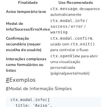
Finalidade
Uso Recomendado
, desaparece
ctx.message
Aviso temporário leve
automaticamente
/
ctx.modal.info
Modal de
/
/
success
error
Info/Sucesso/Erro/Aviso
warning
Confirmação
,
ctx.modal.confirm
secundária (requer
usado com
ctx.exit()
escolha do usuário)
para controlar o fluxo
para abrir
ctx.openView
Interações complexas
uma visualização
como formulários ou
personalizada
listas
(página/gaveta/modal)
#
Exemplos
#
Modal de Informação Simples
ctx
.
modal
.info
({
  title
:
 'Aviso'
,