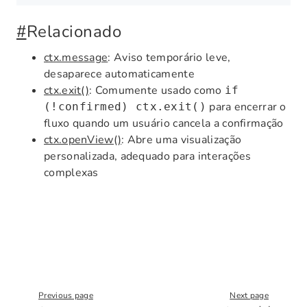
#
Relacionado
ctx.message
: Aviso temporário leve,
desaparece automaticamente
ctx.exit()
: Comumente usado como
if
para encerrar o
(!confirmed) ctx.exit()
fluxo quando um usuário cancela a confirmação
ctx.openView()
: Abre uma visualização
personalizada, adequado para interações
complexas
Previous page
Next page