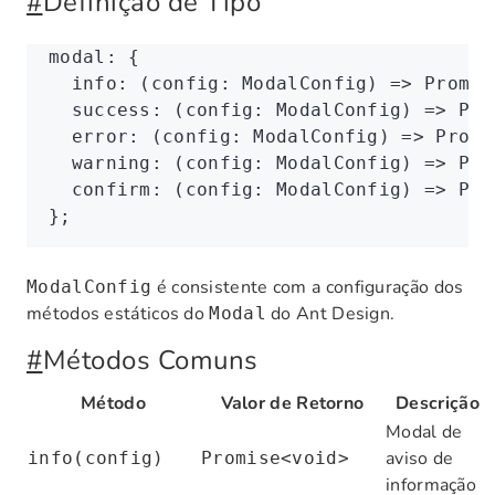
#
Definição de Tipo
modal
:
 {
  info
:
 (config
:
 ModalConfig
) 
=>
 Promis
  success
:
 (config
:
 ModalConfig
) 
=>
 Pro
  error
:
 (config
:
 ModalConfig
) 
=>
 Promi
  warning
:
 (config
:
 ModalConfig
) 
=>
 Pro
  confirm
:
 (config
:
 ModalConfig
) 
=>
 Pro
};
é consistente com a configuração dos
ModalConfig
métodos estáticos do
do Ant Design.
Modal
#
Métodos Comuns
Método
Valor de Retorno
Descrição
Modal de
aviso de
info(config)
Promise<void>
informação