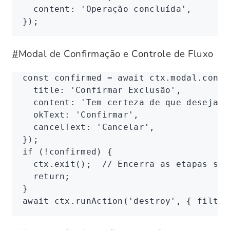
  content
:
 'Operação concluída'
,
});
#
Modal de Confirmação e Controle de Fluxo
const
 confirmed
 =
 await
 ctx
.
modal
.confi
  title
:
 'Confirmar Exclusão'
,
  content
:
 'Tem certeza de que deseja e
  okText
:
 'Confirmar'
,
  cancelText
:
 'Cancelar'
,
});
if
 (
!
confirmed) {
  ctx
.exit
();  
// Encerra as etapas sub
  return
;
}
await
 ctx
.runAction
(
'destroy'
,
 { filter