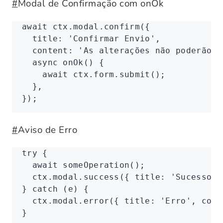
#
Modal de Confirmação com onOk
await
 ctx
.
modal
.confirm
({
  title
:
 'Confirmar Envio'
,
  content
:
 'As alterações não poderão s
  async
 onOk
() {
    await
 ctx
.
form
.submit
();
  }
,
});
#
Aviso de Erro
try
 {
  await
 someOperation
();
  ctx
.
modal
.success
({ title
:
 'Sucesso'
,
} 
catch
 (e) {
  ctx
.
modal
.error
({ title
:
 'Erro'
,
 cont
}