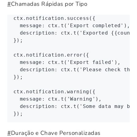
#
Chamadas Rápidas por Tipo
ctx
.
notification
.success
({
  message
:
 ctx
.t
(
'Export completed'
)
,
  description
:
 ctx
.t
(
'Exported {{count}
});
ctx
.
notification
.error
({
  message
:
 ctx
.t
(
'Export failed'
)
,
  description
:
 ctx
.t
(
'Please check the 
});
ctx
.
notification
.warning
({
  message
:
 ctx
.t
(
'Warning'
)
,
  description
:
 ctx
.t
(
'Some data may be 
});
#
Duração e Chave Personalizadas