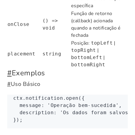
específica
Função de retorno
(callback) acionada
() =>
onClose
quando a notificação é
void
fechada
Posição:
|
topLeft
|
topRight
placement
string
|
bottomLeft
bottomRight
#
Exemplos
#
Uso Básico
ctx
.
notification
.open
({
  message
:
 'Operação bem-sucedida'
,
  description
:
 'Os dados foram salvos n
});