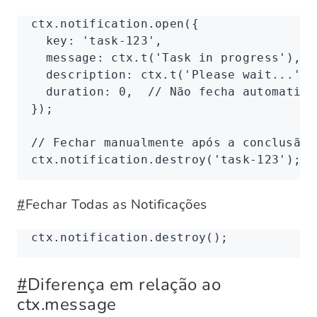
ctx
.
notification
.open
({
  key
:
 'task-123'
,
  message
:
 ctx
.t
(
'Task in progress'
)
,
  description
:
 ctx
.t
(
'Please wait...'
)
,
  duration
:
 0
,
  // Não fecha automatica
});
// Fechar manualmente após a conclusão 
ctx
.
notification
.destroy
(
'task-123'
);
#
Fechar Todas as Notificações
ctx
.
notification
.destroy
();
#
Diferença em relação ao
ctx.message