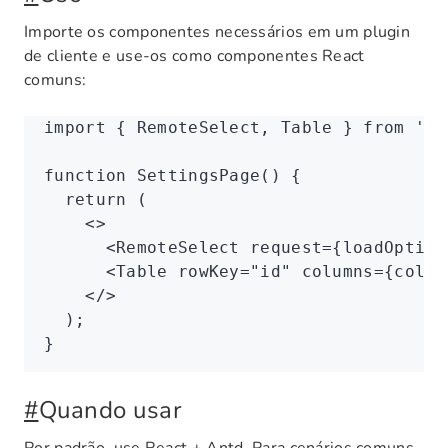
Importe os componentes necessários em um plugin
de cliente e use-os como componentes React
comuns:
import
 { RemoteSelect
,
 Table } 
from
 '@n
function
 SettingsPage
() {
  return
 (
    <>
      <
RemoteSelect
 request
=
{loadOption
      <
Table
 rowKey
=
"id"
 columns
=
{colum
    </>
  );
}
#
Quando usar