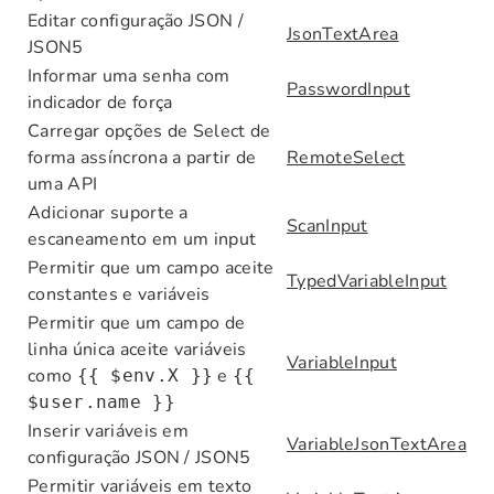
Editar configuração JSON /
JsonTextArea
JSON5
Informar uma senha com
PasswordInput
indicador de força
Carregar opções de Select de
forma assíncrona a partir de
RemoteSelect
uma API
Adicionar suporte a
ScanInput
escaneamento em um input
Permitir que um campo aceite
TypedVariableInput
constantes e variáveis
Permitir que um campo de
linha única aceite variáveis
VariableInput
como
e
{{ $env.X }}
{{
$user.name }}
Inserir variáveis em
VariableJsonTextArea
configuração JSON / JSON5
Permitir variáveis em texto