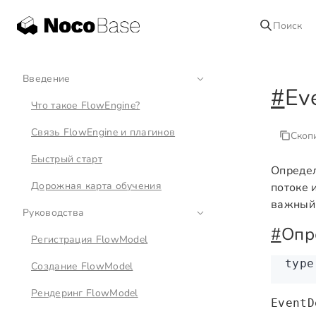
Поиск
Введение
#
Ev
Что такое FlowEngine?
Связь FlowEngine и плагинов
Скоп
Быстрый старт
Определ
Дорожная карта обучения
потоке 
важный 
Руководства
#
Опр
Регистрация FlowModel
type
Создание FlowModel
Рендеринг FlowModel
EventD