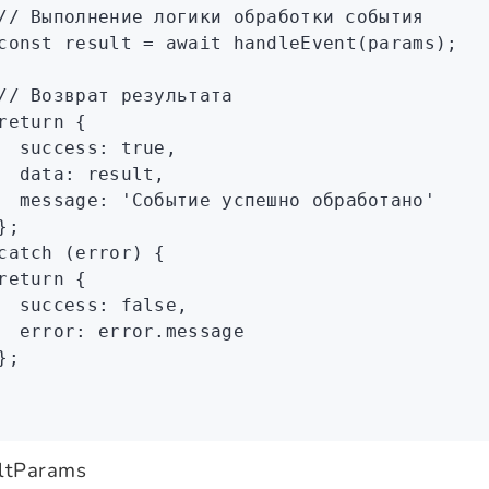
// Выполнение логики обработки события
const
 result
 =
 await
 handleEvent
(params);
// Возврат результата
return
 {
  success
:
 true
,
  data
:
 result
,
  message
:
 'Событие успешно обработано'
};
catch
 (error) {
return
 {
  success
:
 false
,
  error
:
 error
.message
};
ltParams