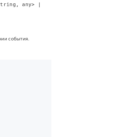
string, any> |
ии события.