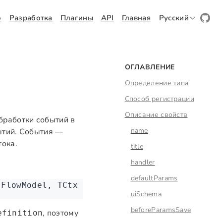
о
Разработка
Плагины
API
Главная
Русский
ОГЛАВЛЕНИЕ
Определение типа
Способ регистрации
Описание свойств
обработки событий в
name
ытий. События —
тока.
title
handler
defaultParams
 FlowModel
,
 TCtx
 extends
 FlowContext
 =
 FlowC
uiSchema
beforeParamsSave
, поэтому
efinition