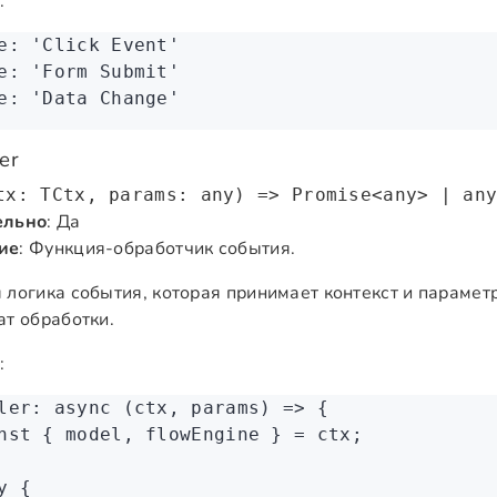
:
e
:
 'Click Event'
e
:
 'Form Submit'
e
:
 'Data Change'
er
tx: TCtx, params: any) => Promise<any> | an
ельно
: Да
ие
: Функция-обработчик события.
 логика события, которая принимает контекст и парамет
ат обработки.
:
ler
:
 async
 (ctx
,
 params) 
=>
 {
nst
 { 
model
,
 flowEngine
 } 
=
 ctx;
y
 {