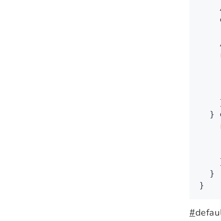
    
    
    
    
    
    
    
    
  } 
    
    
    
    
  }
}
#
defau