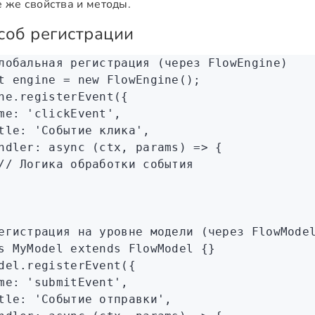
е же свойства и методы.
соб регистрации
лобальная регистрация (через FlowEngine)
t
 engine
 =
 new
 FlowEngine
();
ne
.registerEvent
({
me
:
 'clickEvent'
,
tle
:
 'Событие клика'
,
ndler
:
 async
 (ctx
,
 params) 
=>
 {
// Логика обработки события
егистрация на уровне модели (через FlowMode
s
 MyModel
 extends
 FlowModel
 {}
del
.registerEvent
({
me
:
 'submitEvent'
,
tle
:
 'Событие отправки'
,