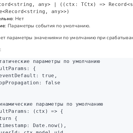
cord<string, any> | ((ctx: TCtx) => Record<
e<Record<string, any>>)
ельно
: Нет
ие
: Параметры события по умолчанию.
ет параметры значениями по умолчанию при срабатыван
:
татические параметры по умолчанию
ultParams
:
 {
eventDefault
:
 true
,
opPropagation
:
 false
инамические параметры по умолчанию
ultParams
:
 (ctx) 
=>
 {
turn
 {
timestamp
:
 Date
.now
()
,
userId
:
 ctx
.
model
.uid
,