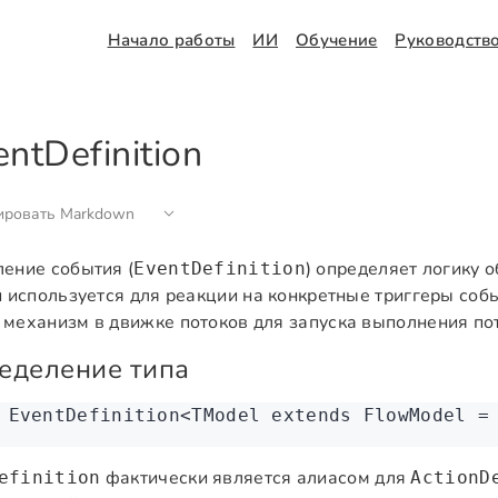
Начало работы
ИИ
Обучение
Руководств
entDefinition
ировать Markdown
ение события (
) определяет логику 
EventDefinition
и используется для реакции на конкретные триггеры соб
механизм в движке потоков для запуска выполнения по
еделение типа
 EventDefinition
<
TModel
 extends
 FlowModel
 =
фактически является алиасом для
efinition
ActionD