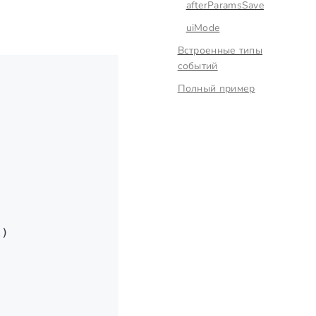
afterParamsSave
uiMode
Встроенные типы
событий
Полный пример
l)