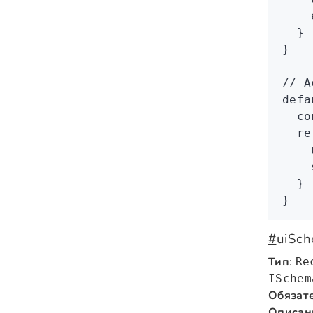
    
  }
}
// А
defa
  co
  re
    
    
  }
}
#
uiSc
Тип
:
Re
ISchem
Обязат
Описан