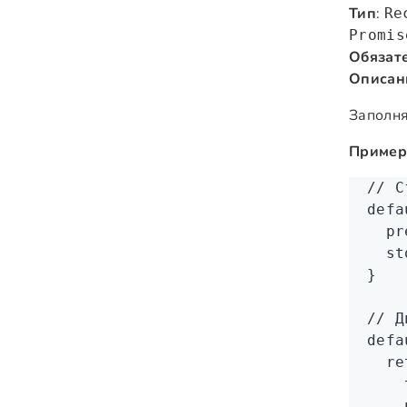
Тип
:
Re
Promis
Обязат
Описан
Заполня
Пример
// С
defa
  pr
  st
}
// Д
defa
  re
    
    