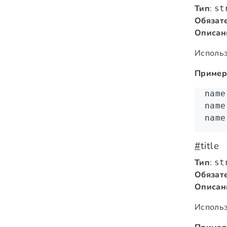
Тип
:
st
Обязат
Описан
Использ
Пример
name
name
name
#
title
Тип
:
st
Обязат
Описан
Использ