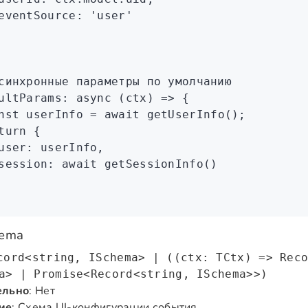
eventSource
:
 'user'
синхронные параметры по умолчанию
ultParams
:
 async
 (ctx) 
=>
 {
nst
 userInfo
 =
 await
 getUserInfo
();
turn
 {
user
:
 userInfo
,
session
:
 await
 getSessionInfo
()
hema
cord<string, ISchema> | ((ctx: TCtx) => Rec
a> | Promise<Record<string, ISchema>>)
ельно
: Нет
ие
: Схема UI-конфигурации события.