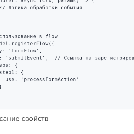
ndler
:
 async
 (ctx
,
 params) 
=>
 {
// Логика обработки события
спользование в flow
del
.registerFlow
({
y
:
 'formFlow'
,
:
 'submitEvent'
,
  // Ссылка на зарегистриро
eps
:
 {
step1
:
 {
  use
:
 'processFormAction'
}
сание свойств