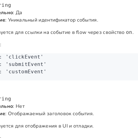
ring
ельно
: Да
ие
: Уникальный идентификатор события.
уется для ссылки на событие в flow через свойство
.
on
:
:
 'clickEvent'
:
 'submitEvent'
:
 'customEvent'
ring
ельно
: Нет
ие
: Отображаемый заголовок события.
уется для отображения в UI и отладки.