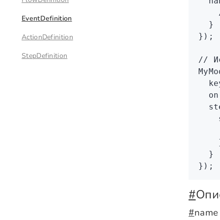
  ha
    
EventDefinition
  }
});
ActionDefinition
StepDefinition
// И
MyMo
  ke
  on
  st
    
    
    
  }
});
#
Опи
#
name