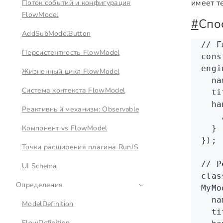
имеет т
Поток событий и конфигурация
FlowModel
#
Спо
AddSubModelButton
// Г
Персистентность FlowModel
cons
engi
Жизненный цикл FlowModel
  na
Система контекста FlowModel
  ti
  ha
Реактивный механизм: Observable
    
Компонент vs FlowModel
  }
});
Точки расширения плагина RunJS
// Р
UI Schema
clas
Определения
MyMo
  na
ModelDefinition
  ti
FlowDefinition