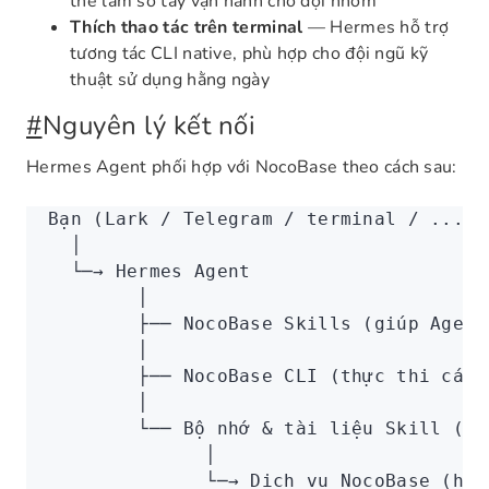
thể làm sổ tay vận hành cho đội nhóm
Thích thao tác trên terminal
— Hermes hỗ trợ
tương tác CLI native, phù hợp cho đội ngũ kỹ
thuật sử dụng hằng ngày
#
Nguyên lý kết nối
Hermes Agent phối hợp với NocoBase theo cách sau:
Bạn (Lark / Telegram / terminal / ...)
  │
  └─→ Hermes Agent
        │
        ├── NocoBase Skills (giúp Agent
        │
        ├── NocoBase CLI (thực thi các 
        │
        └── Bộ nhớ & tài liệu Skill (đú
              │
              └─→ Dịch vụ NocoBase (hệ 