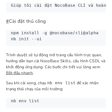
Giúp tôi cài đặt NocoBase CLI và hoàn t
#
Cài đặt thủ công
npm
 install
 -g
 @nocobase/cli@alpha
nb
 init
 --ui
Trình duyệt sẽ tự động mở trang cấu hình trực quan,
hướng dẫn bạn cài NocoBase Skills, cấu hình CSDL và
khởi động ứng dụng. Các bước chi tiết vui lòng xem
Bắt đầu nhanh
.
Sau khi cài xong, chạy
để xác nhận
nb env list
trạng thái chạy của môi trường:
nb
 env
 list