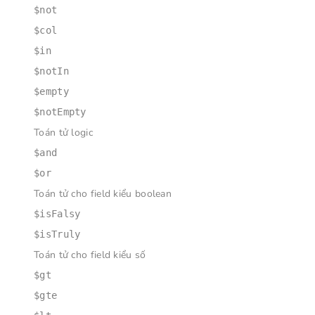
$not
$col
$in
$notIn
$empty
$notEmpty
Toán tử logic
$and
$or
Toán tử cho field kiểu boolean
$isFalsy
$isTruly
Toán tử cho field kiểu số
$gt
$gte