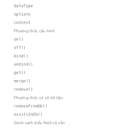
dataType
options
context
Phương thức cấu hình
on()
off()
bind()
unbind()
get()
merge()
remove()
Phương thức cơ sở dữ liệu
removeFromDb()
existsInDb()
Danh sách kiểu field có sẵn