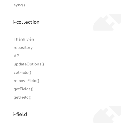
sync()
i-collection
Thành viên
repository
API
updateOptions()
setField()
removeField()
getFields()
getField()
i-field