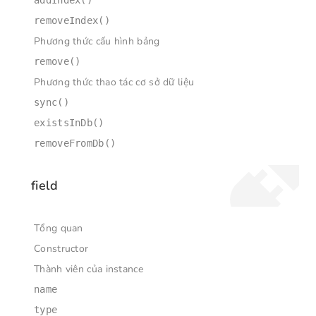
addIndex()
removeIndex()
Phương thức cấu hình bảng
remove()
Phương thức thao tác cơ sở dữ liệu
sync()
existsInDb()
removeFromDb()
field
Tổng quan
Constructor
Thành viên của instance
name
type