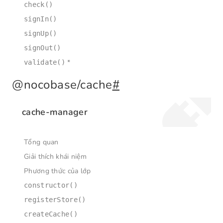
check()
signIn()
signUp()
signOut()
*
validate()
@nocobase/cache
#
cache-manager
Tổng quan
Giải thích khái niệm
Phương thức của lớp
constructor()
registerStore()
createCache()