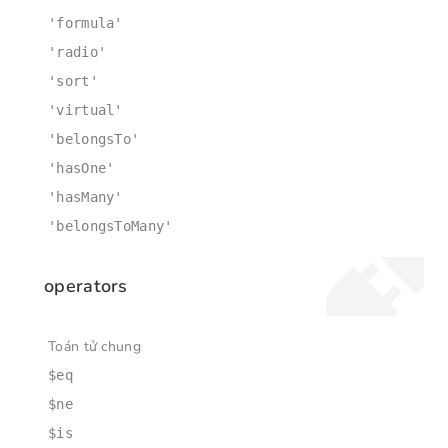
'formula'
'radio'
'sort'
'virtual'
'belongsTo'
'hasOne'
'hasMany'
'belongsToMany'
operators
Toán tử chung
$eq
$ne
$is