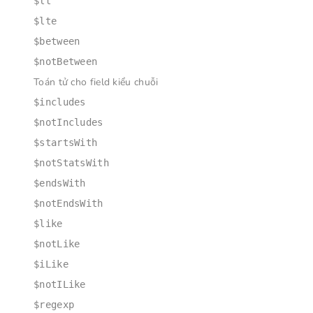
$lt
$lte
$between
$notBetween
Toán tử cho field kiểu chuỗi
$includes
$notIncludes
$startsWith
$notStatsWith
$endsWith
$notEndsWith
$like
$notLike
$iLike
$notILike
$regexp