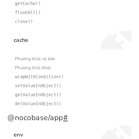
getCache()
flushAll()
close()
cache
Phương thức cơ bản
Phương thức khác
wrapWithCondition()
setValueInObject()
getValueInObject()
delValueInObject()
@nocobase/app
#
env