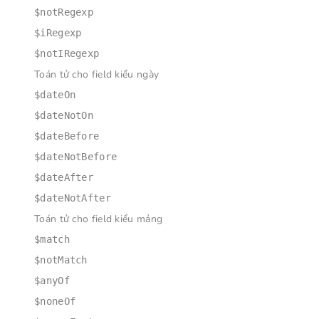
$notRegexp
$iRegexp
$notIRegexp
Toán tử cho field kiểu ngày
$dateOn
$dateNotOn
$dateBefore
$dateNotBefore
$dateAfter
$dateNotAfter
Toán tử cho field kiểu mảng
$match
$notMatch
$anyOf
$noneOf