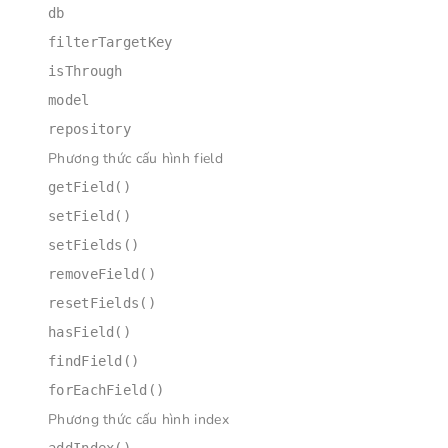
db
filterTargetKey
isThrough
model
repository
Phương thức cấu hình field
getField()
setField()
setFields()
removeField()
resetFields()
hasField()
findField()
forEachField()
Phương thức cấu hình index