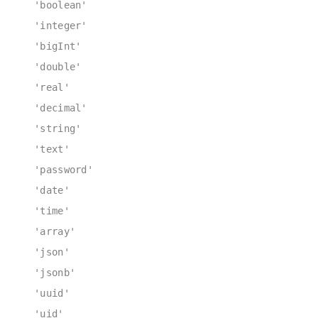
'boolean'
'integer'
'bigInt'
'double'
'real'
'decimal'
'string'
'text'
'password'
'date'
'time'
'array'
'json'
'jsonb'
'uuid'
'uid'