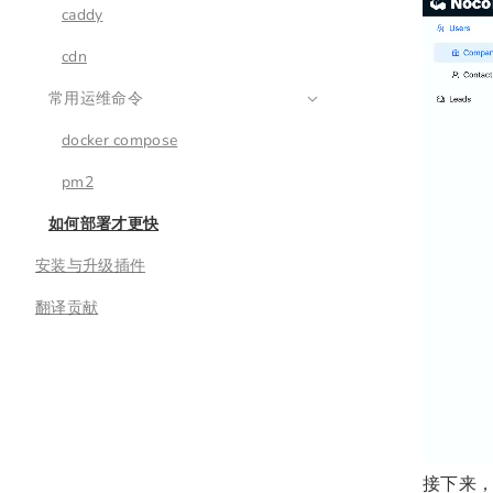
caddy
cdn
常用运维命令
docker compose
pm2
如何部署才更快
安装与升级插件
翻译贡献
接下来