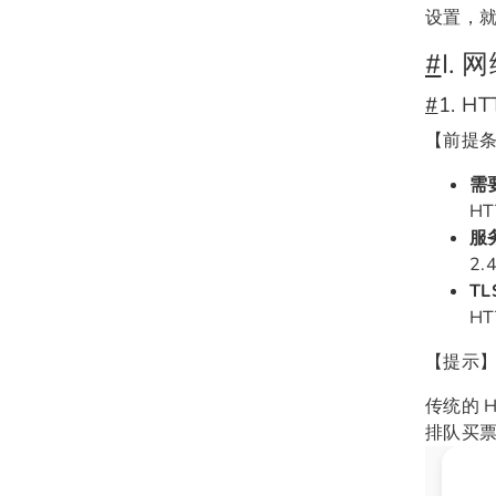
设置，
#
I.
#
1. 
【前提
需要
H
服
2.
TL
HT
【提示
传统的 
排队买