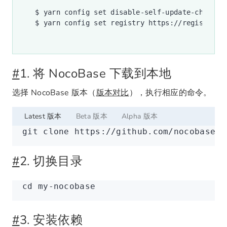
$
 yarn
 config
 set
 disable-self-update-check
 t
$
 yarn
 config
 set
 registry
 https://registry.n
#
1. 将 NocoBase 下载到本地
选择 NocoBase 版本（
版本对比
），执行相应的命令。
Latest 版本
Beta 版本
Alpha 版本
git
 clone
 https://github.com/nocobase/n
#
2. 切换目录
cd
 my-nocobase
#
3. 安装依赖