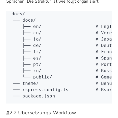
Sprachen. Die Struktur ist wie folgt organisiert:
docs/
├── docs/
│   ├── en/                    # Englis
│   ├── cn/                    # Verein
│   ├── ja/                    # Japani
│   ├── de/                    # Deutsc
│   ├── fr/                    # Franzö
│   ├── es/                    # Spanis
│   ├── pt/                    # Portug
│   ├── ru/                    # Russis
│   └── public/                # Gemein
├── theme/                     # Benutz
├── rspress.config.ts          # Rspres
└── package.json
#
2.2 Übersetzungs-Workflow