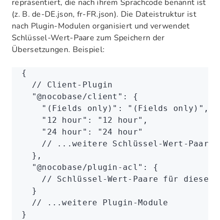
repräsentiert, die nach ihrem Sprachcode benannt ist
(z. B. de-DE.json, fr-FR.json). Die Dateistruktur ist
nach Plugin-Modulen organisiert und verwendet
Schlüssel-Wert-Paare zum Speichern der
Übersetzungen. Beispiel:
{
  // Client-Plugin
  "@nocobase/client"
:
 {
    "(Fields only)"
:
 "(Fields only)"
,
    "12 hour"
:
 "12 hour"
,
    "24 hour"
:
 "24 hour"
    // ...weitere Schlüssel-Wert-Paare
  }
,
  "@nocobase/plugin-acl"
:
 {
    // Schlüssel-Wert-Paare für dieses 
  }
  // ...weitere Plugin-Module
}