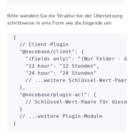
Bitte wandeln Sie die Struktur bei der Übersetzung
schrittweise in eine Form wie die folgende um:
{
  // Client-Plugin
  "@nocobase/client"
:
 {
    "(Fields only)"
:
 "(Nur Felder - übe
    "12 hour"
:
 "12 Stunden"
,
    "24 hour"
:
 "24 Stunden"
    // ...weitere Schlüssel-Wert-Paare
  }
,
  "@nocobase/plugin-acl"
:
 {
    // Schlüssel-Wert-Paare für dieses 
  }
  // ...weitere Plugin-Module
}