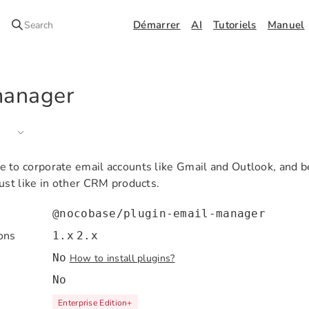
Démarrer
AI
Tutoriels
Manuel
Search
manager
to corporate email accounts like Gmail and Outlook, and be
ust like in other CRM products.
@nocobase/plugin-email-manager
ons
1.x
2.x
No
How to install plugins?
No
Enterprise Edition
+