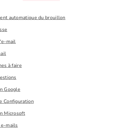
ent automatique du brouillon
sse
'e-mail
ail
hes à faire
uestions
on Google
e Configuration
n Microsoft
 e-mails