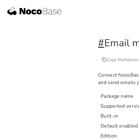
#
Email 
Copy Markdown
Connect NocoBase 
and send emails j
Package name
Supported versi
Built-in
Default enabled
Edition