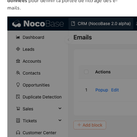
données
pour définir la portée de filtrage des e-
mails.