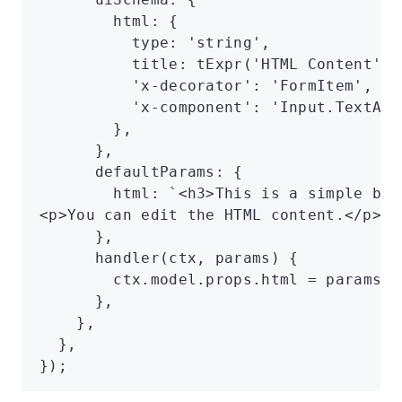
        html
:
 {
          type
:
 'string'
,
          title
:
 tExpr
(
'HTML Content'
)
,
          'x-decorator'
:
 'FormItem'
,
          'x-component'
:
 'Input.TextAre
        }
,
      }
,
      defaultParams
:
 {
        html
:
 `<h3>This is a simple blo
<p>You can edit the HTML content.</p>`
,
      }
,
      handler
(ctx
,
 params) {
        ctx
.
model
.
props
.html 
=
 params
.h
      }
,
    }
,
  }
,
});