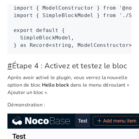
import
 { ModelConstructor } 
from
 '@noco
import
 { SimpleBlockModel } 
from
 './Sim
export
 default
 {
  SimpleBlockModel
,
} 
as
 Record
<
string
,
 ModelConstructor
>;
#
Étape 4 : Activez et testez le bloc
Après avoir activé le plugin, vous verrez la nouvelle
option de bloc
Hello block
dans le menu déroulant «
Ajouter un bloc ».
Démonstration :