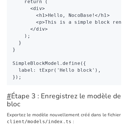
    return
 (
      <
div
>
        <
h1
>Hello, NocoBase!</
h1
>
        <
p
>This is a simple block rende
      </
div
>
    );
  }
}
SimpleBlockModel
.define
({
  label
:
 tExpr
(
'Hello block'
)
,
});
#
Étape 3 : Enregistrez le modèle de
bloc
Exportez le modèle nouvellement créé dans le fichier
:
client/models/index.ts