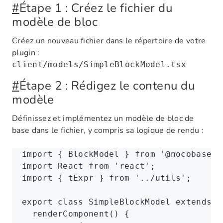
#
Étape 1 : Créez le fichier du
modèle de bloc
Créez un nouveau fichier dans le répertoire de votre
plugin :
client/models/SimpleBlockModel.tsx
#
Étape 2 : Rédigez le contenu du
modèle
Définissez et implémentez un modèle de bloc de
base dans le fichier, y compris sa logique de rendu :
import
 { BlockModel } 
from
 '@nocobase/c
import
 React 
from
 'react'
;
import
 { tExpr } 
from
 '../utils'
;
export
 class
 SimpleBlockModel
 extends
 B
  renderComponent
() {