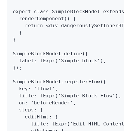
export
 class
 SimpleBlockModel
 extends
 B
  renderComponent
() {
    return
 <
div
 dangerouslySetInnerHTML
  }
}
SimpleBlockModel
.define
({
  label
:
 tExpr
(
'Simple block'
)
,
});
SimpleBlockModel
.registerFlow
({
  key
:
 'flow1'
,
  title
:
 tExpr
(
'Simple Block Flow'
)
,
  on
:
 'beforeRender'
,
  steps
:
 {
    editHtml
:
 {
      title
:
 tExpr
(
'Edit HTML Content'
)
      uiSchema
:
 {