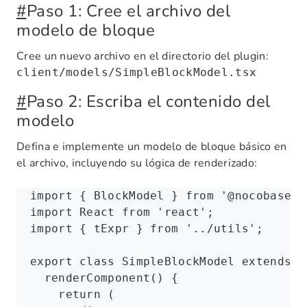
#
Paso 1: Cree el archivo del
modelo de bloque
Cree un nuevo archivo en el directorio del plugin:
client/models/SimpleBlockModel.tsx
#
Paso 2: Escriba el contenido del
modelo
Defina e implemente un modelo de bloque básico en
el archivo, incluyendo su lógica de renderizado:
import
 { BlockModel } 
from
 '@nocobase/c
import
 React 
from
 'react'
;
import
 { tExpr } 
from
 '../utils'
;
export
 class
 SimpleBlockModel
 extends
 B
  renderComponent
() {
    return
 (