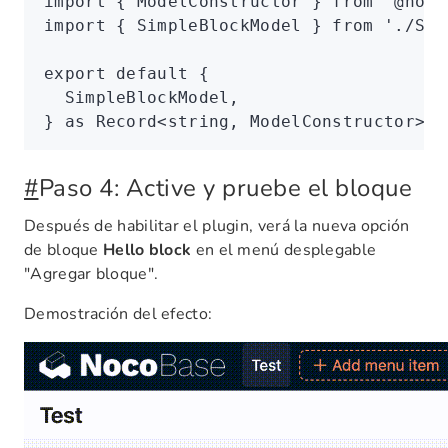
import
 { ModelConstructor } 
from
 '@noco
import
 { SimpleBlockModel } 
from
 './Sim
export
 default
 {
  SimpleBlockModel
,
} 
as
 Record
<
string
,
 ModelConstructor
>;
#
Paso 4: Active y pruebe el bloque
Después de habilitar el plugin, verá la nueva opción
de bloque
Hello block
en el menú desplegable
"Agregar bloque".
Demostración del efecto: