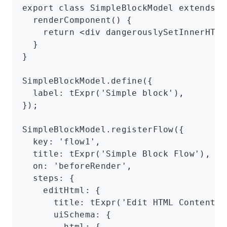
export
 class
 SimpleBlockModel
 extends
 B
  renderComponent
() {
    return
 <
div
 dangerouslySetInnerHTML
  }
}
SimpleBlockModel
.define
({
  label
:
 tExpr
(
'Simple block'
)
,
});
SimpleBlockModel
.registerFlow
({
  key
:
 'flow1'
,
  title
:
 tExpr
(
'Simple Block Flow'
)
,
  on
:
 'beforeRender'
,
  steps
:
 {
    editHtml
:
 {
      title
:
 tExpr
(
'Edit HTML Content'
)
      uiSchema
:
 {
        html
:
 {