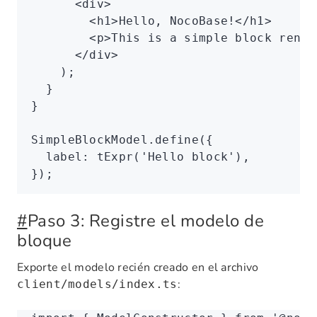
      <
div
>
        <
h1
>Hello, NocoBase!</
h1
>
        <
p
>This is a simple block rende
      </
div
>
    );
  }
}
SimpleBlockModel
.define
({
  label
:
 tExpr
(
'Hello block'
)
,
});
#
Paso 3: Registre el modelo de
bloque
Exporte el modelo recién creado en el archivo
:
client/models/index.ts