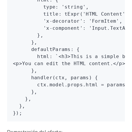
          type
:
 'string'
,
          title
:
 tExpr
(
'HTML Content'
)
,
          'x-decorator'
:
 'FormItem'
,
          'x-component'
:
 'Input.TextAre
        }
,
      }
,
      defaultParams
:
 {
        html
:
 `<h3>This is a simple blo
<p>You can edit the HTML content.</p>`
,
      }
,
      handler
(ctx
,
 params) {
        ctx
.
model
.
props
.html 
=
 params
.h
      }
,
    }
,
  }
,
});