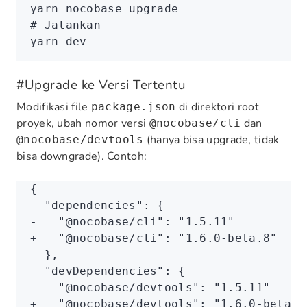
yarn
 nocobase
 upgrade
# Jalankan
yarn
 dev
#
Upgrade ke Versi Tertentu
Modifikasi file
di direktori root
package.json
proyek, ubah nomor versi
dan
@nocobase/cli
(hanya bisa upgrade, tidak
@nocobase/devtools
bisa downgrade). Contoh:
{
  "dependencies": {
-   "@nocobase/cli": "1.5.11"
+   "@nocobase/cli": "1.6.0-beta.8"
  },
  "devDependencies": {
-   "@nocobase/devtools": "1.5.11"
+   "@nocobase/devtools": "1.6.0-beta.8