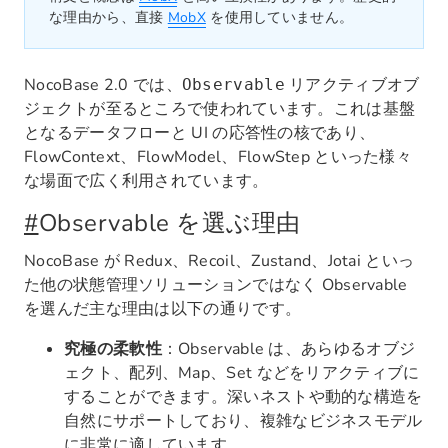
な理由から、直接
MobX
を使用していません。
NocoBase 2.0 では、
リアクティブオブ
Observable
ジェクトが至るところで使われています。これは基盤
となるデータフローと UI の応答性の核であり、
FlowContext、FlowModel、FlowStep といった様々
な場面で広く利用されています。
#
Observable を選ぶ理由
NocoBase が Redux、Recoil、Zustand、Jotai といっ
た他の状態管理ソリューションではなく Observable
を選んだ主な理由は以下の通りです。
究極の柔軟性
：Observable は、あらゆるオブジ
ェクト、配列、Map、Set などをリアクティブに
することができます。深いネストや動的な構造を
自然にサポートしており、複雑なビジネスモデル
に非常に適しています。