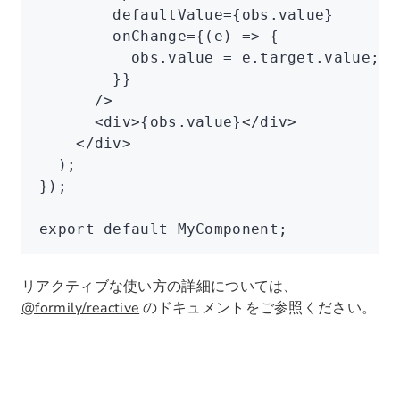
        defaultValue
=
{
obs
.value}
        onChange
=
{(e) 
=>
 {
          obs
.value 
=
 e
.
target
.value;
        }}
      />
      <
div
>{
obs
.value}</
div
>
    </
div
>
  );
});
export
 default
 MyComponent;
リアクティブな使い方の詳細については、
@formily/reactive
のドキュメントをご参照ください。