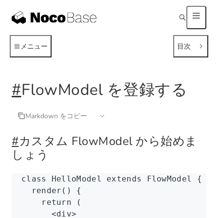
メニュー
目次
#
FlowModel を登録する
Markdown をコピー
#
カスタム FlowModel から始めま
しょう
class
 HelloModel
 extends
 FlowModel
 {
  render
() {
    return
 (
      <
div
>