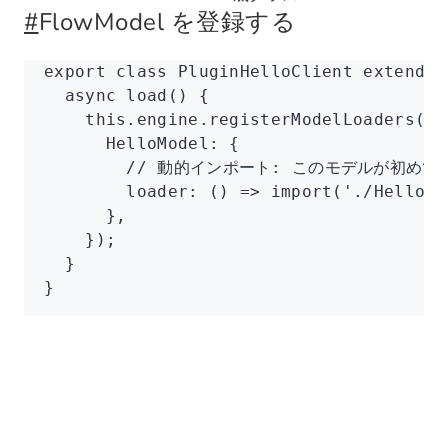
#
FlowModel を登録する
export
 class
 PluginHelloClient
 extends
 
  async
 load
() {
    this
.
engine
.registerModelLoaders
({
      HelloModel
:
 {
        // 動的インポート: このモデルが初
        loader
:
 () 
=>
 import
(
'./HelloMo
      }
,
    });
  }
}