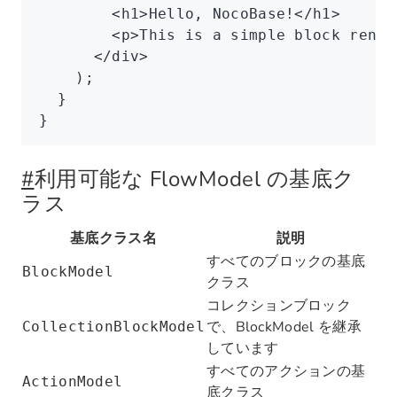
        <
h1
>Hello, NocoBase!</
h1
>
        <
p
>This is a simple block rende
      </
div
>
    );
  }
}
#
利用可能な FlowModel の基底ク
ラス
基底クラス名
説明
すべてのブロックの基底
BlockModel
クラス
コレクションブロック
で、BlockModel を継承
CollectionBlockModel
しています
すべてのアクションの基
ActionModel
底クラス