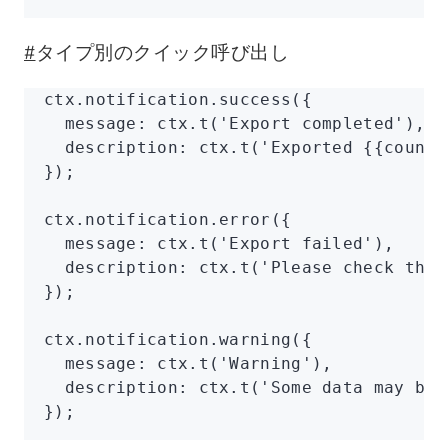
#
タイプ別のクイック呼び出し
ctx
.
notification
.success
({
  message
:
 ctx
.t
(
'Export completed'
)
,
  description
:
 ctx
.t
(
'Exported {{count}
});
ctx
.
notification
.error
({
  message
:
 ctx
.t
(
'Export failed'
)
,
  description
:
 ctx
.t
(
'Please check the 
});
ctx
.
notification
.warning
({
  message
:
 ctx
.t
(
'Warning'
)
,
  description
:
 ctx
.t
(
'Some data may be 
});