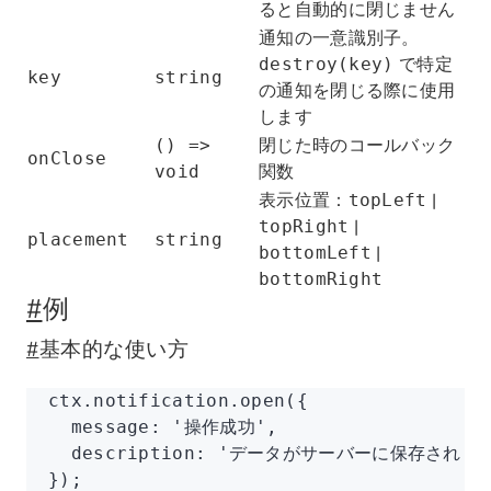
ると自動的に閉じません
通知の一意識別子。
で特定
destroy(key)
key
string
の通知を閉じる際に使用
します
閉じた時のコールバック
() =>
onClose
関数
void
表示位置：
|
topLeft
|
topRight
placement
string
|
bottomLeft
bottomRight
#
例
#
基本的な使い方
ctx
.
notification
.open
({
  message
:
 '操作成功'
,
  description
:
 'データがサーバーに保存されま
});