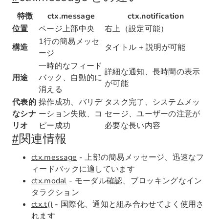
特徴
ctx.message
ctx.notification
位置
ページ上部中央
右上（設定可能）
1行の簡易メッセ
構造
タイトル + 説明が可能
ージ
一時的なフィード
詳細な通知、長時間の表示
用途
バック、自動的に
が可能
消える
代表的
操作成功、バリデ
タスク完了、システムメッ
なシナ
ーション失敗、コ
セージ、ユーザーの注意が
リオ
ピー成功
必要な長い内容
#
関連情報
ctx.message
- 上部の簡易メッセージ、迅速なフ
ィードバックに適しています
ctx.modal
- モーダル確認、ブロッキングなイン
タラクション
ctx.t()
- 国際化、通知と組み合わせてよく使用さ
れます