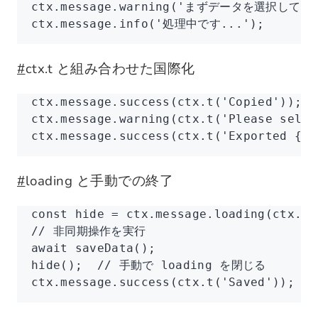
ctx
.
message
.warning
(
'まずデータを選択してく
ctx
.
message
.info
(
'処理中です...'
);
#
ctx.t と組み合わせた国際化
ctx
.
message
.success
(
ctx
.t
(
'Copied'
));
ctx
.
message
.warning
(
ctx
.t
(
'Please selec
ctx
.
message
.success
(
ctx
.t
(
'Exported {{c
#
loading と手動での終了
const
 hide
 =
 ctx
.
message
.loading
(
ctx
.t
(
// 非同期操作を実行
await
 saveData
();
hide
();  
// 手動で loading を閉じる
ctx
.
message
.success
(
ctx
.t
(
'Saved'
));