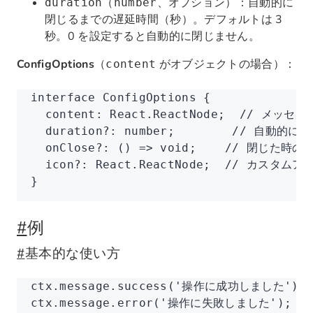
（
、オプション）：自動的に
duration
number
閉じるまでの遅延時間（秒）。デフォルトは 3
秒。0 を設定すると自動的に閉じません。
ConfigOptions
（
がオブジェクトの場合）：
content
interface
 ConfigOptions
 {
  content
:
 React
.
ReactNode
;  
// メッセー
  duration
?:
 number
;        
// 自動的に
  onClose
?:
 () 
=>
 void
;    
// 閉じた時の
  icon
?:
 React
.
ReactNode
;  
// カスタムア
}
#
例
#
基本的な使い方
ctx
.
message
.success
(
'操作に成功しました'
);
ctx
.
message
.error
(
'操作に失敗しました'
);