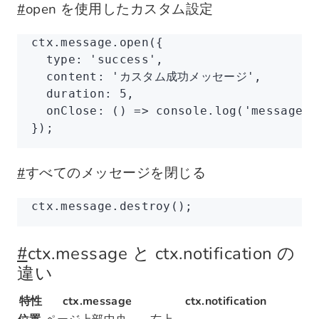
#
open を使用したカスタム設定
ctx
.
message
.open
({
  type
:
 'success'
,
  content
:
 'カスタム成功メッセージ'
,
  duration
:
 5
,
  onClose
:
 () 
=>
 console
.log
(
'message c
});
#
すべてのメッセージを閉じる
ctx
.
message
.destroy
();
#
ctx.message と ctx.notification の
違い
特性
ctx.message
ctx.notification