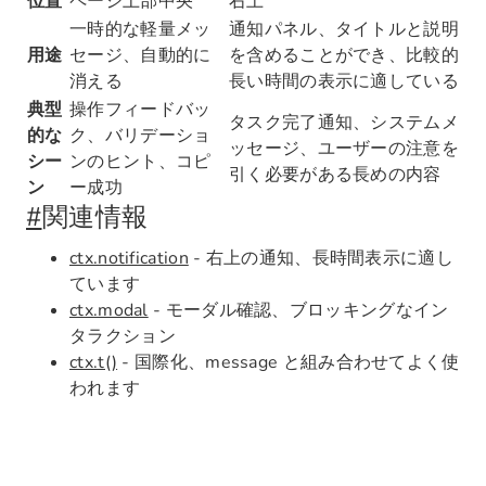
位置
ページ上部中央
右上
一時的な軽量メッ
通知パネル、タイトルと説明
用途
セージ、自動的に
を含めることができ、比較的
消える
長い時間の表示に適している
典型
操作フィードバッ
タスク完了通知、システムメ
的な
ク、バリデーショ
ッセージ、ユーザーの注意を
シー
ンのヒント、コピ
引く必要がある長めの内容
ン
ー成功
#
関連情報
ctx.notification
- 右上の通知、長時間表示に適し
ています
ctx.modal
- モーダル確認、ブロッキングなイン
タラクション
ctx.t()
- 国際化、message と組み合わせてよく使
われます