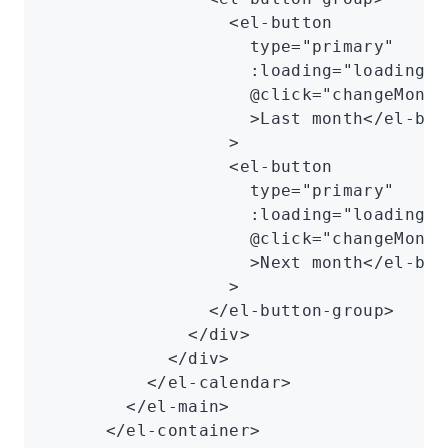
                  <
el-button
                    type
=
"primary"
                    :loading
=
"loading"
                    @click
=
"changeMonth
                    >Last month</
el-but
                  >
                  <
el-button
                    type
=
"primary"
                    :loading
=
"loading"
                    @click
=
"changeMonth
                    >Next month</
el-but
                  >
                </
el-button-group
>
              </
div
>
            </
div
>
          </
el-calendar
>
        </
el-main
>
      </
el-container
>