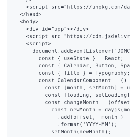
    <
script
 src
=
"https://unpkg.com/dayj
  </
head
>
  <
body
>
    <
div
 id
=
"app"
></
div
>
    <
script
 src
=
"https://cdn.jsdelivr.n
    <
script
>
      document
.addEventListener
(
'DOMCon
        const
 { 
useState
 } 
=
 React;
        const
 { 
Calendar
,
 Button
,
 Space
        const
 { 
Title
 } 
=
 Typography;
        const
 CalendarComponent
 =
 () 
=>
          const
 [
month
,
 setMonth
] 
=
 use
          const
 [
loading
,
 setLoading
] 
=
          const
 changeMonth
 =
 (offset) 
            const
 newMonth
 =
 dayjs
(mont
              .add
(offset
,
 'month'
)
              .format
(
'YYYY-MM'
);
            setMonth
(newMonth);