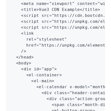
    <
meta
 name
=
"viewport"
 content
=
"widt
    <
title
>Vue3 CDN Example</
title
>
    <
script
 src
=
"https://cdn.bootcdn.ne
    <
script
 src
=
"https://unpkg.com/elem
    <
script
 src
=
"https://unpkg.com/elem
    <
link
      rel
=
"stylesheet"
      href
=
"https://unpkg.com/element-p
    />
  </
head
>
  <
body
>
    <
div
 id
=
"app"
>
      <
el-container
>
        <
el-main
>
          <
el-calendar
 v-model
=
"month"
>
            <
div
 class
=
"header-containe
              <
div
 class
=
"action-group"
                <
span
 class
=
"month-disp
                <
el-button-group
>