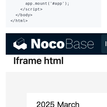
      app
.mount
(
'#app'
);
    </
script
>
  </
body
>
</
html
>