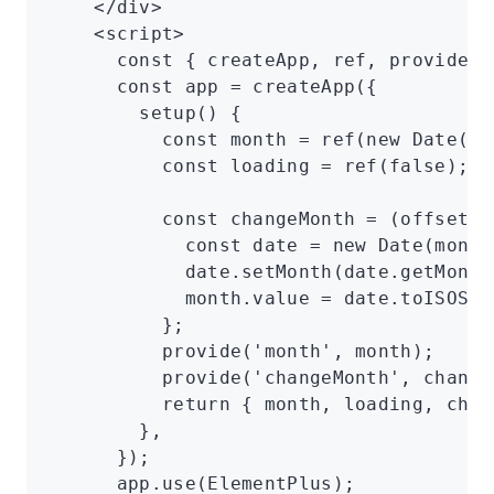
    </
div
>
    <
script
>
      const
 { 
createApp
,
 ref
,
 provide
 }
      const
 app
 =
 createApp
({
        setup
() {
          const
 month
 =
 ref
(
new
 Date
()
.
          const
 loading
 =
 ref
(
false
);
          const
 changeMonth
 =
 (offset) 
            const
 date
 =
 new
 Date
(
month
            date
.setMonth
(
date
.getMonth
            month
.value 
=
 date
.toISOStr
          };
          provide
(
'month'
,
 month);
          provide
(
'changeMonth'
,
 change
          return
 { month
,
 loading
,
 chan
        }
,
      });
      app
.use
(ElementPlus);