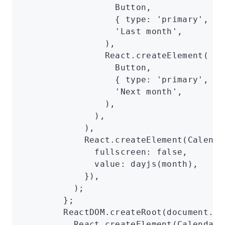
                  Button
,
                  { type
:
 'primary'
,
 lo
                  'Last month'
,
                )
,
                React
.createElement
(
                  Button
,
                  { type
:
 'primary'
,
 lo
                  'Next month'
,
                )
,
              )
,
            )
,
            React
.createElement
(Calenda
              fullscreen
:
 false
,
              value
:
 dayjs
(month)
,
            })
,
          );
        };
        ReactDOM
.createRoot
(
document
.ge
          React
.createElement
(CalendarC