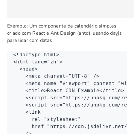
Exemplo: Um componente de calendário simples
criado com React e Ant Design (antd), usando dayjs
para lidar com datas
<!
doctype
 html
>
<
html
 lang
=
"zh"
>
  <
head
>
    <
meta
 charset
=
"UTF-8"
 />
    <
meta
 name
=
"viewport"
 content
=
"widt
    <
title
>React CDN Example</
title
>
    <
script
 src
=
"https://unpkg.com/reac
    <
script
 src
=
"https://unpkg.com/reac
    <
link
      rel
=
"stylesheet"
      href
=
"https://cdn.jsdelivr.net/np
    />