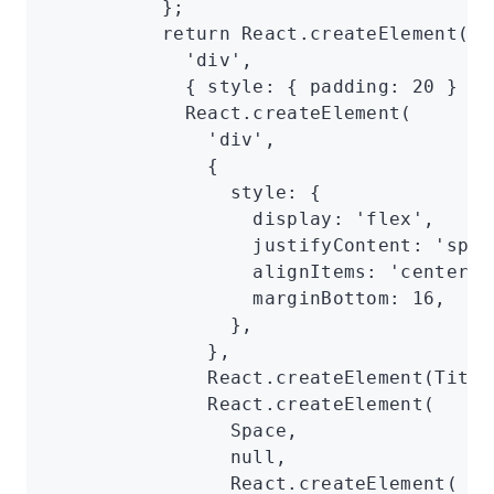
          };
          return
 React
.createElement
(
            'div'
,
            { style
:
 { padding
:
 20
 } }
,
            React
.createElement
(
              'div'
,
              {
                style
:
 {
                  display
:
 'flex'
,
                  justifyContent
:
 'spac
                  alignItems
:
 'center'
,
                  marginBottom
:
 16
,
                }
,
              }
,
              React
.createElement
(Title
              React
.createElement
(
                Space
,
                null
,
                React
.createElement
(