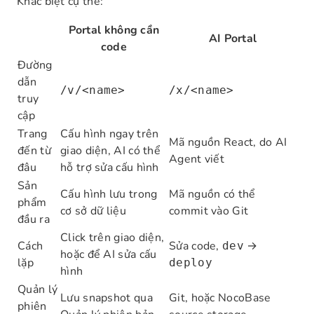
Khác biệt cụ thể:
Portal không cần
AI Portal
code
Đường
dẫn
/v/<name>
/x/<name>
truy
cập
Trang
Cấu hình ngay trên
Mã nguồn React, do AI
đến từ
giao diện, AI có thể
Agent viết
đâu
hỗ trợ sửa cấu hình
Sản
Cấu hình lưu trong
Mã nguồn có thể
phẩm
cơ sở dữ liệu
commit vào Git
đầu ra
Click trên giao diện,
Cách
Sửa code,
→
dev
hoặc để AI sửa cấu
lặp
deploy
hình
Quản lý
Lưu snapshot qua
Git, hoặc NocoBase
phiên