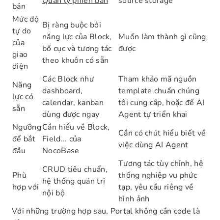
Quản lý phiên bản
source storage
bản
Mức độ
Bị ràng buộc bởi
tự do
năng lực của Block,
Muốn làm thành gì cũng
của
bố cục và tương tác
được
giao
theo khuôn có sẵn
diện
Các Block như
Tham khảo mã nguồn
Năng
dashboard,
template chuẩn chúng
lực có
calendar, kanban
tôi cung cấp, hoặc để AI
sẵn
dùng được ngay
Agent tự triển khai
Ngưỡng
Cần hiểu về Block,
Cần có chút hiểu biết về
để bắt
Field... của
việc dùng AI Agent
đầu
NocoBase
Tương tác tùy chỉnh, hệ
CRUD tiêu chuẩn,
Phù
thống nghiệp vụ phức
hệ thống quản trị
hợp với
tạp, yêu cầu riêng về
nội bộ
hình ảnh
Với những trường hợp sau, Portal không cần code là