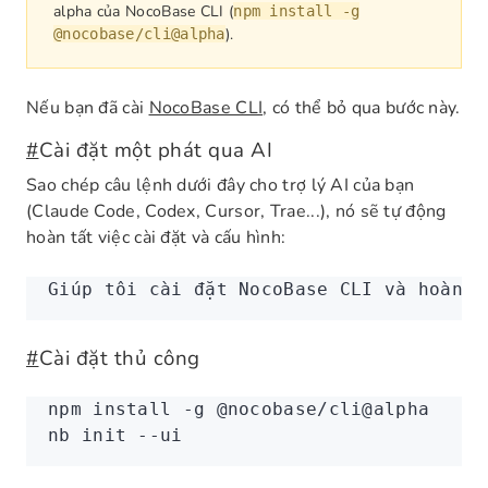
alpha của NocoBase CLI (
npm install -g
).
@nocobase/cli@alpha
Nếu bạn đã cài
NocoBase CLI
, có thể bỏ qua bước này.
#
Cài đặt một phát qua AI
Sao chép câu lệnh dưới đây cho trợ lý AI của bạn
(Claude Code, Codex, Cursor, Trae...), nó sẽ tự động
hoàn tất việc cài đặt và cấu hình:
Giúp tôi cài đặt NocoBase CLI và hoàn t
#
Cài đặt thủ công
npm
 install
 -g
 @nocobase/cli@alpha
nb
 init
 --ui